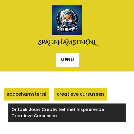
Naar
de
inhoud
gaan
SPACEHAMSTER.NL
MENU
spacehamster.nl
creatieve cursussen
Ontdek Jouw Creativiteit met Inspirerende
Creatieve Cursussen