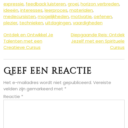
expressie
,
feedback luisteren
,
groei
,
horizon verbreden
,
ideeën
,
interesses
,
leerproces
,
materialen
,
medecursisten
,
mogelijkheden
,
motivatie
,
oefenen
,
plezier
,
technieken
,
uitdagingen
,
vaardigheden
Berichtnavigatie
Ontdek en Ontwikkel Je
Diepgaande Reis: Ontdek
Talenten met een
Jezelf met een Spirituele
Creatieve Cursus
Cursus
Geef een reactie
Het e-mailadres wordt niet gepubliceerd.
Vereiste
velden zijn gemarkeerd met
*
Reactie
*