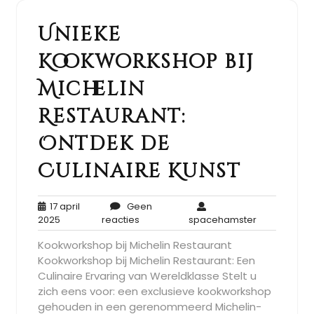
Unieke
Kookworkshop bij
Michelin
Restaurant:
Ontdek de
Culinaire Kunst
17 april
Geen
17
Geen
spacehamst
2025
reacties
spacehamster
april
reacties
Kookworkshop bij Michelin Restaurant
2025
Kookworkshop bij Michelin Restaurant: Een
Culinaire Ervaring van Wereldklasse Stelt u
zich eens voor: een exclusieve kookworkshop
gehouden in een gerenommeerd Michelin-