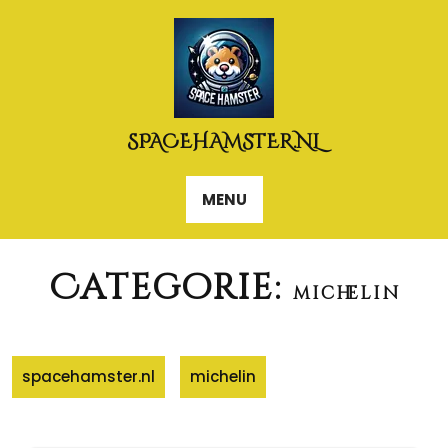
Naar
de
inhoud
gaan
SPACEHAMSTER.NL
MENU
Categorie:
michelin
spacehamster.nl
michelin