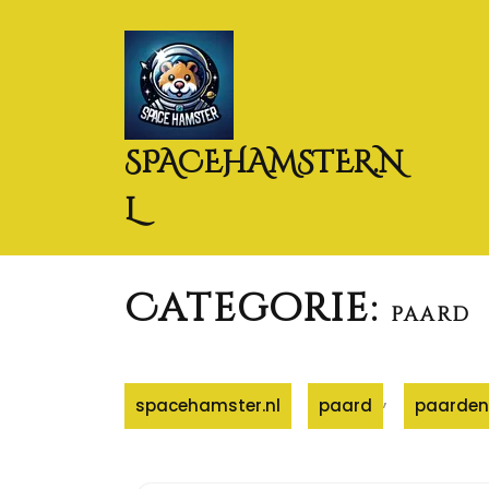
Naar
de
inhoud
gaan
SPACEHAMSTER.N
L
Categorie:
paard
,
spacehamster.nl
paard
paarden