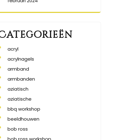
februari 2024
Categorieën
acryl
acrylnagels
armband
armbanden
aziatisch
aziatische
bbq workshop
beeldhouwen
bob ross
bob ross workshop