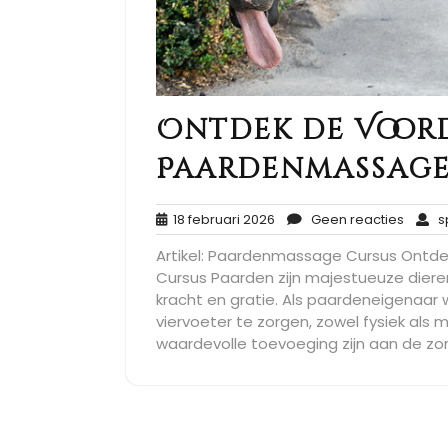
Ontdek de Voor
Paardenmassage
18
Geen
18 februari 2026
Geen reacties
sp
februari
reacti
Artikel: Paardenmassage Cursus Ontd
2026
Cursus Paarden zijn majestueuze diere
kracht en gratie. Als paardeneigenaar w
viervoeter te zorgen, zowel fysiek al
waardevolle toevoeging zijn aan de zor