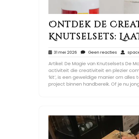
Ontdek de Crea
Knutselsets: Laat
31
Geen
31 mei 2026
Geen reacties
space
mei
reacties
Artikel: De Magie van Knutselsets De Ma
2026
activiteit die creativiteit en plezier c
‘kit’, is een geweldige manier om alles
project binnen handbereik. Of je nu jon