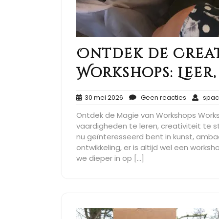
Ontdek de Crea
Workshops: Leer,
30
Geen
30 mei 2026
Geen reacties
spac
mei
reacties
Ontdek de Magie van Workshops Works
2026
vaardigheden te leren, creativiteit te
nu geïnteresseerd bent in kunst, ambac
ontwikkeling, er is altijd wel een worksho
we dieper in op […]