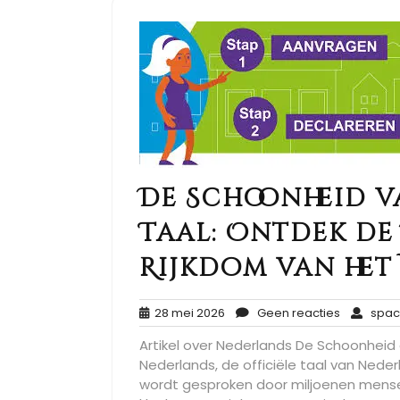
De Schoonheid 
Taal: Ontdek de 
Rijkdom van het
28
Geen
28 mei 2026
Geen reacties
spac
mei
reacties
Artikel over Nederlands De Schoonheid 
2026
Nederlands, de officiële taal van Nederla
wordt gesproken door miljoenen mensen