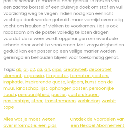
poster schoon te maken is door gebruik te maken van
een zachte borstel of een pluisvrije doek om stof en vuil
voorzichtig weg te vegen. Indien nodig kan een licht
vochtige doek worden gebruikt, maar vermijd overmatig
vocht om kreuken of vlekken te voorkomen. Het is ook
raadzaam om de poster volledig te laten drogen
voordat deze weer wordt opgehangen om eventuele
schade door vocht te voorkomen. Met zorgvuldigheid en
geduld kan een poster op een veilige manier worden
gereinigd en behouden blijven voor toekomstig genot.
Tags:
a0
,
a1
,
a2
,
a3
,
a4
,
clips
,
creativiteit
,
decoratief
element
,
expressie
,
filmposter
,
formaten posters
,
inspiratie
,
inspirerende quote
,
knijpers
,
kunst aan de
muur
,
landschap
,
lijst
,
ophangen poster
,
persoonlijke
touch
,
persoonlijkheid
,
poster
,
posters kopen
,
posterstrips
,
sfeer
,
transformeren
,
verbinding
,
washi-
tape
Berichtnavigatie
Alles wat je moet weten
Ontdek de Voordelen van
over informatie: een gids
een Flexibel Abonnement