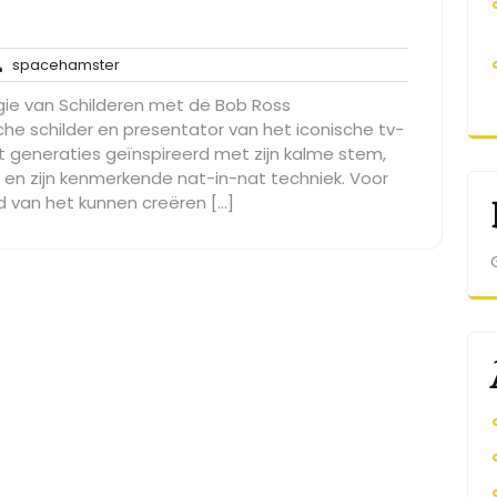
!
en
spacehamster
spacehamster
cties
gie van Schilderen met de Bob Ross
che schilder en presentator van het iconische tv-
t generaties geïnspireerd met zijn kalme stem,
en zijn kenmerkende nat-in-nat techniek. Voor
 van het kunnen creëren […]