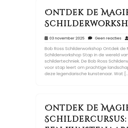
Ontdek de Magie
Schilderworks
03
Ge
03 november 2025
Geen reacties
november
rea
Bob Ross Schilderworkshop Ontdek de 
2025
Schilderworkshop Stap in de wereld va
schildertechniek. De Bob Ross Schilder
voor stap leert om prachtige landschap
deze legendarische kunstenaar. Wat [
Ontdek de Magie
Schildercursus: