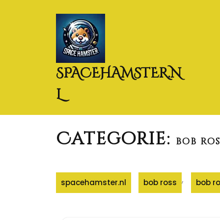
Naar
de
inhoud
gaan
SPACEHAMSTER.N
L
Categorie:
bob ros
,
spacehamster.nl
bob ross
bob r