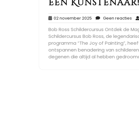
een Kunstenaar
02
Ge
02 november 2025
Geen reacties
november
rea
Bob Ross Schildercursus Ontdek de Ma
2025
Schildercursus Bob Ross, de legendaris
programma “The Joy of Painting”, heef
ontspannen benadering van schilderen 
degenen die altijd al hebben gedroomd