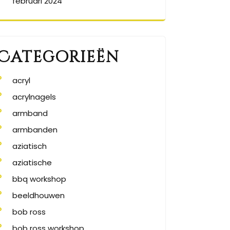
februari 2024
Categorieën
acryl
acrylnagels
armband
armbanden
aziatisch
aziatische
bbq workshop
beeldhouwen
bob ross
bob ross workshop