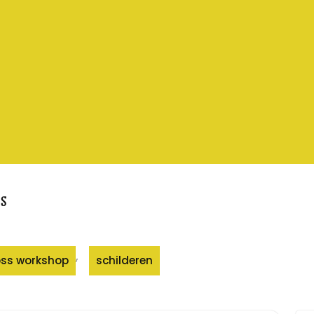
s
,
oss workshop
schilderen