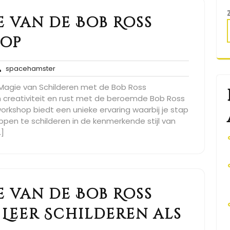
 van de Bob Ross
hop
en
spacehamster
spacehamster
cties
Magie van Schilderen met de Bob Ross
n creativiteit en rust met de beroemde Bob Ross
workshop biedt een unieke ervaring waarbij je stap
pen te schilderen in de kenmerkende stijl van
…]
 van de Bob Ross
 Leer Schilderen als