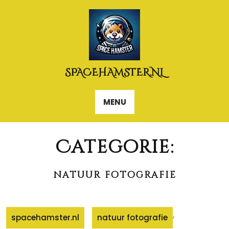
Naar
de
inhoud
gaan
SPACEHAMSTER.NL
MENU
Categorie:
natuur fotografie
,
spacehamster.nl
natuur fotografie