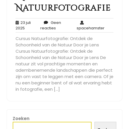
Natuurfotografie
23 juli
Geen
23
Geen
spacehamst
2025
reacties
spacehamster
juli
reacties
Cursus Natuurfotografie: Ontdek de
2025
Schoonheid van de Natuur Door je Lens
Cursus Natuurfotografie: Ontdek de
Schoonheid van de Natuur Door je Lens De
natuur zit vol prachtige momenten en
adembenemende landschappen die perfect
zijn om vast te leggen met een camera. Of je
nu een beginner bent of al wat ervaring hebt
in fotografie, een […]
Zoeken