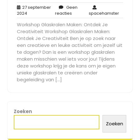
27 september
Geen
27
Geen
spaceham
2024
reacties
spacehamster
september
reacties
Workshop Glaskralen Maken: Ontdek Je
2024
Creativiteit Workshop Glaskralen Maken:
Ontdek Je Creativiteit Ben je op zoek naar
een creatieve en leuke activiteit om jezelf uit
te dagen? Dan is een workshop glaskralen
maken misschien wel iets voor jou! Tijdens
deze workshop krijg je de kans om je eigen
unieke glaskralen te creëren onder
begeleiding van […]
Zoeken
Zoeken