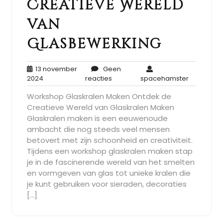
Creatieve Wereld
van
Glasbewerking
13 november
Geen
13
Geen
spaceham
2024
reacties
spacehamster
november
reacties
Workshop Glaskralen Maken Ontdek de
2024
Creatieve Wereld van Glaskralen Maken
Glaskralen maken is een eeuwenoude
ambacht die nog steeds veel mensen
betovert met zijn schoonheid en creativiteit.
Tijdens een workshop glaskralen maken stap
je in de fascinerende wereld van het smelten
en vormgeven van glas tot unieke kralen die
je kunt gebruiken voor sieraden, decoraties
[…]