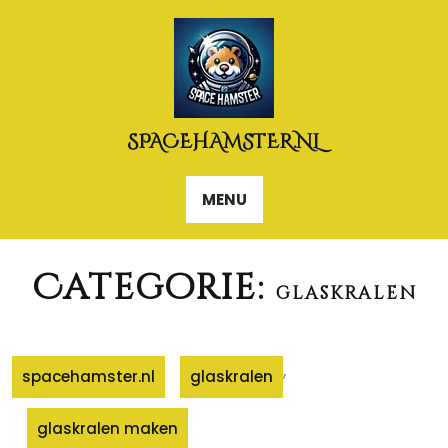
Naar
de
inhoud
gaan
SPACEHAMSTER.NL
MENU
Categorie:
glaskralen
,
spacehamster.nl
glaskralen
glaskralen maken