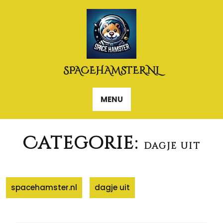
Naar
de
inhoud
gaan
SPACEHAMSTER.NL
MENU
Categorie:
dagje uit
spacehamster.nl
dagje uit