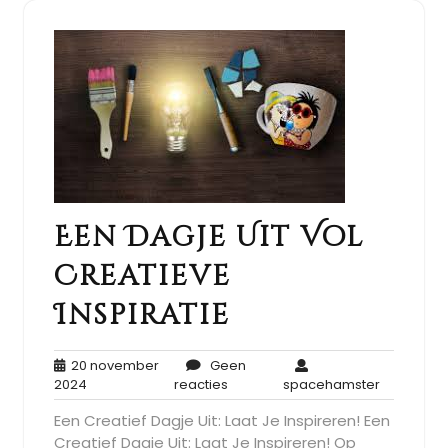
Een Dagje Uit Vol
Creatieve
Inspiratie
20 november
Geen
20
Geen
spaceham
2024
reacties
spacehamster
november
reacties
Een Creatief Dagje Uit: Laat Je Inspireren! Een
2024
Creatief Dagje Uit: Laat Je Inspireren! Op