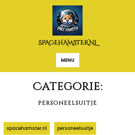
Naar
de
inhoud
gaan
SPACEHAMSTER.NL
MENU
Categorie:
personeelsuitje
spacehamster.nl
personeelsuitje