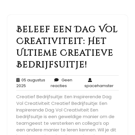
Beleef een Dag Vol
Creativiteit: Het
Ultieme Creatieve
Bedrijfsuitje!
05 augustus
Geen
05
Geen
spaceham
2025
reacties
spacehamster
augustus
reacties
Creatief Bedrijfsuitje: Een Inspirerende Dag
2025
Vol Creativiteit Creatief Bedrijfsuitje: Een
Inspirerende Dag Vol Creativiteit Een
bedrijfsuitje is een geweldige manier om de
teamgeest te versterken en collega’s op
een andere manier te leren kennen. Wil je dit