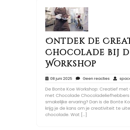
Ontdek de Crea
Chocolade bij d
Workshop
08
Geen
08 juni 2025
Geen reacties
space
juni
reacties
De Bonte Koe Workshop: Creatief met
2025
met Chocolade Chocoladeliefhebbers o
smakelijke ervaring? Dan is de Bonte K
krijg je de kans om je creativiteit te uit
chocolade. Wat […]