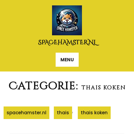
Naar
de
inhoud
gaan
SPACEHAMSTER.NL
MENU
Categorie:
thais koken
,
spacehamster.nl
thais
thais koken