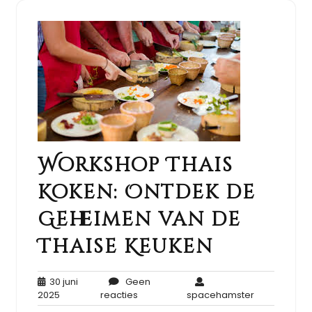
Workshop Thais
Koken: Ontdek de
Geheimen van de
Thaise Keuken
30 juni
Geen
30
Geen
spacehamst
2025
reacties
spacehamster
juni
reacties