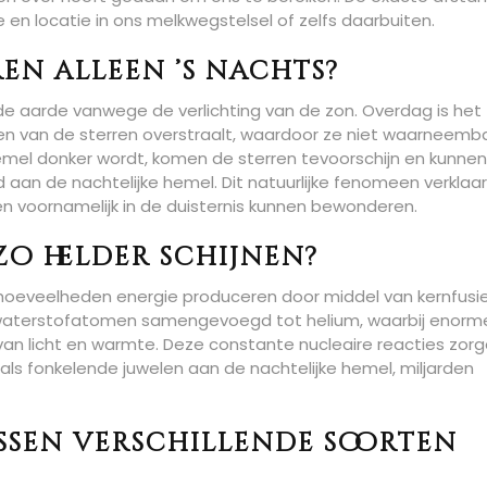
e en locatie in ons melkwegstelsel of zelfs daarbuiten.
en alleen ’s nachts?
f de aarde vanwege de verlichting van de zon. Overdag is het
alen van de sterren overstraalt, waardoor ze niet waarneemb
emel donker wordt, komen de sterren tevoorschijn en kunne
aan de nachtelijke hemel. Dit natuurlijke fenomeen verklaar
 voornamelijk in de duisternis kunnen bewonderen.
o helder schijnen?
hoeveelheden energie produceren door middel van kernfusie
n waterstofatomen samengevoegd tot helium, waarbij enorm
an licht en warmte. Deze constante nucleaire reacties zor
n als fonkelende juwelen aan de nachtelijke hemel, miljarden
ussen verschillende soorten