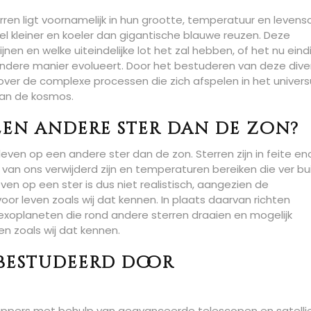
rren ligt voornamelijk in hun grootte, temperatuur en levensc
eel kleiner en koeler dan gigantische blauwe reuzen. Deze
jnen en welke uiteindelijke lot het zal hebben, of het nu eindi
ndere manier evolueert. Door het bestuderen van deze diver
ver de complexe processen die zich afspelen in het univer
van de kosmos.
en andere ster dan de zon?
even op een andere ster dan de zon. Sterren zijn in feite e
 van ons verwijderd zijn en temperaturen bereiken die ver bu
even op een ster is dus niet realistisch, aangezien de
or leven zoals wij dat kennen. In plaats daarvan richten
xoplaneten die rond andere sterren draaien en mogelijk
 zoals wij dat kennen.
bestudeerd door
ppers met behulp van geavanceerde telescopen en satelli