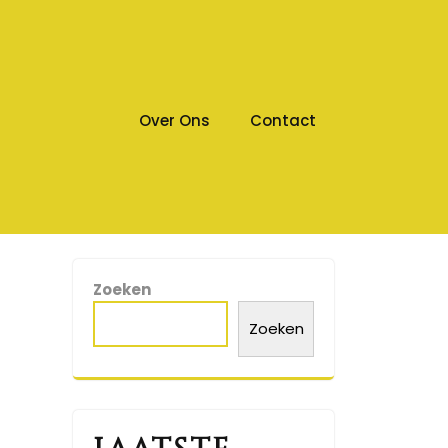
Over Ons
Contact
Zoeken
Zoeken