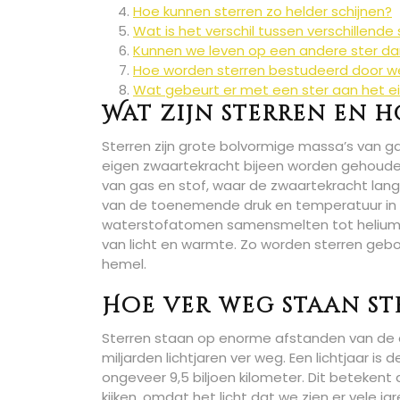
Hoe kunnen sterren zo helder schijnen?
Wat is het verschil tussen verschillende
Kunnen we leven op een andere ster da
Hoe worden sterren bestudeerd door 
Wat gebeurt er met een ster aan het ei
Wat zijn sterren en 
Sterren zijn grote bolvormige massa’s van ga
eigen zwaartekracht bijeen worden gehouden.
van gas en stof, waar de zwaartekracht la
van de toenemende druk en temperatuur in de
waterstofatomen samensmelten tot helium 
van licht en warmte. Zo worden sterren gebor
hemel.
Hoe ver weg staan st
Sterren staan op enorme afstanden van de aar
miljarden lichtjaren ver weg. Een lichtjaar is
ongeveer 9,5 biljoen kilometer. Dit betekent d
kijken, omdat het licht dat we zien er vele 