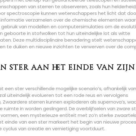
genschappen van sterren te observeren, zoals hun helderheid
oor spectroscopie kunnen wetenschappers het licht dat doo
o informatie verzamelen over de chemische elementen waar
gebruik van modellen en computersimulaties om de evolut
n geboorte in stofwolken tot hun uiteindelijke lot als witte
aten. Deze multidisciplinaire benadering stelt wetenschappe
ren te duiken en nieuwe inzichten te verwerven over de com
n ster aan het einde van zijn
 een ster verschillende mogelijke scenario’s, afhankelijk van 
l uiteindelijk evolueren tot een rode reus en vervolgens
 Zwaardere sterren kunnen exploderen als supernova’s, waa
uimte in worden geslingerd. De overblijfselen van zware s
vormen, een mysterieuze entiteit met zo’n sterke zwaartek
 Het einde van een ster markeert het begin van nieuwe proce
cyclus van creatie en vernietiging voortduurt.