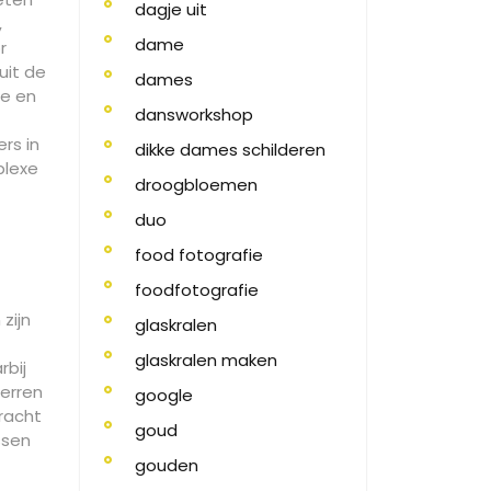
dagje uit
,
dame
r
uit de
dames
ie en
dansworkshop
rs in
dikke dames schilderen
plexe
droogbloemen
duo
food fotografie
foodfotografie
zijn
glaskralen
glaskralen maken
rbij
terren
google
racht
goud
ssen
gouden