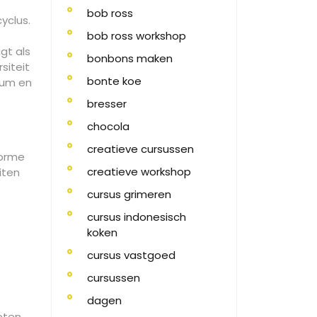
bob ross
yclus.
bob ross workshop
gt als
bonbons maken
siteit
bonte koe
sum en
bresser
chocola
creatieve cursussen
norme
creatieve workshop
iten
cursus grimeren
cursus indonesisch
koken
cursus vastgoed
cursussen
dagen
eten