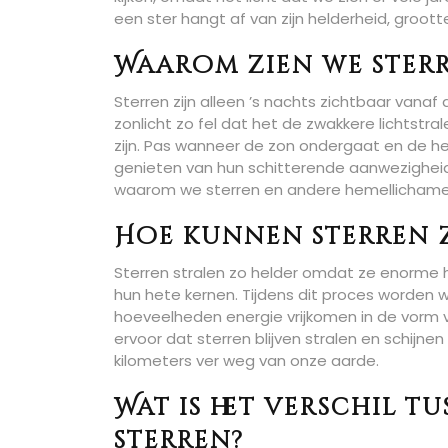
een ster hangt af van zijn helderheid, groott
Waarom zien we sterr
Sterren zijn alleen ’s nachts zichtbaar vana
zonlicht zo fel dat het de zwakkere lichtstr
zijn. Pas wanneer de zon ondergaat en de h
genieten van hun schitterende aanwezigheid 
waarom we sterren en andere hemellichamen
Hoe kunnen sterren z
Sterren stralen zo helder omdat ze enorme 
hun hete kernen. Tijdens dit proces worde
hoeveelheden energie vrijkomen in de vorm v
ervoor dat sterren blijven stralen en schijne
kilometers ver weg van onze aarde.
Wat is het verschil t
sterren?