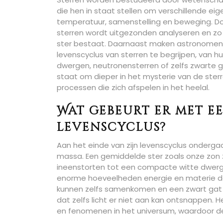
die hen in staat stellen om verschillende ei
temperatuur, samenstelling en beweging. D
sterren wordt uitgezonden analyseren en z
ster bestaat. Daarnaast maken astronomen 
levenscyclus van sterren te begrijpen, van hu
dwergen, neutronensterren of zelfs zwarte g
staat om dieper in het mysterie van de ster
processen die zich afspelen in het heelal.
Wat gebeurt er met ee
levenscyclus?
Aan het einde van zijn levenscyclus ondergaat
massa. Een gemiddelde ster zoals onze zon za
ineenstorten tot een compacte witte dwerg.
enorme hoeveelheden energie en materie de r
kunnen zelfs samenkomen en een zwart gat 
dat zelfs licht er niet aan kan ontsnappen.
en fenomenen in het universum, waardoor de 