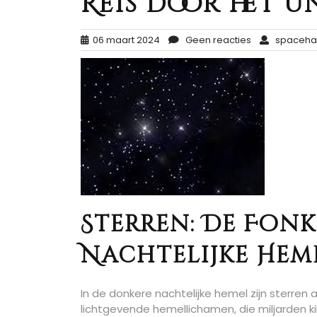
Reis door het 
06 maart 2024
Geen reacties
spaceha
Sterren: De Fon
Nachtelijke Hem
In de donkere nachtelijke hemel zijn sterren
lichtgevende hemellichamen, die miljarden k