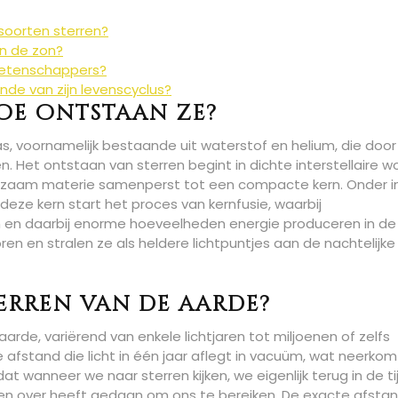
 soorten sterren?
n de zon?
wetenschappers?
nde van zijn levenscyclus?
hoe ontstaan ze?
s, voornamelijk bestaande uit waterstof en helium, die door
 Het ontstaan van sterren begint in dichte interstellaire w
ngzaam materie samenperst tot een compacte kern. Onder i
ze kern start het proces van kernfusie, waarbij
en daarbij enorme hoeveelheden energie produceren in de
en en stralen ze als heldere lichtpuntjes aan de nachtelijke
erren van de aarde?
de, variërend van enkele lichtjaren tot miljoenen of zelfs
 de afstand die licht in één jaar aflegt in vacuüm, wat neerko
at wanneer we naar sterren kijken, we eigenlijk terug in de ti
jaren over heeft gedaan om ons te bereiken. De exacte afsta