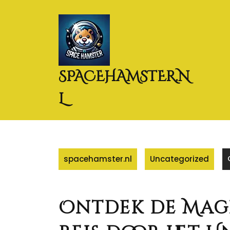
Naar
de
inhoud
gaan
SPACEHAMSTER.N
L
spacehamster.nl
Uncategorized
Ontdek de Magi