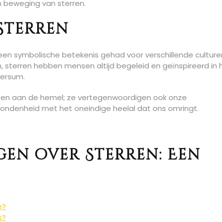
 beweging van sterren.
 Sterren
en symbolische betekenis gehad voor verschillende culture
, sterren hebben mensen altijd begeleid en geïnspireerd in 
versum.
jecten aan de hemel; ze vertegenwoordigen ook onze
bondenheid met het oneindige heelal dat ons omringt.
gen over Sterren: Een
e?
s?