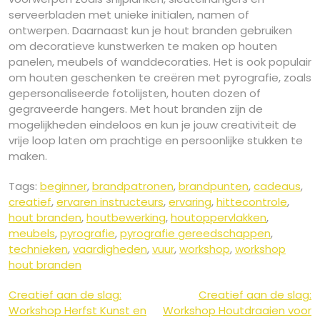
serveerbladen met unieke initialen, namen of
ontwerpen. Daarnaast kun je hout branden gebruiken
om decoratieve kunstwerken te maken op houten
panelen, meubels of wanddecoraties. Het is ook populair
om houten geschenken te creëren met pyrografie, zoals
gepersonaliseerde fotolijsten, houten dozen of
gegraveerde hangers. Met hout branden zijn de
mogelijkheden eindeloos en kun je jouw creativiteit de
vrije loop laten om prachtige en persoonlijke stukken te
maken.
Tags:
beginner
,
brandpatronen
,
brandpunten
,
cadeaus
,
creatief
,
ervaren instructeurs
,
ervaring
,
hittecontrole
,
hout branden
,
houtbewerking
,
houtoppervlakken
,
meubels
,
pyrografie
,
pyrografie gereedschappen
,
technieken
,
vaardigheden
,
vuur
,
workshop
,
workshop
hout branden
Berichtnavigatie
Creatief aan de slag:
Creatief aan de slag:
Workshop Herfst Kunst en
Workshop Houtdraaien voor