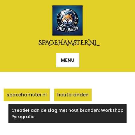
Naar
de
inhoud
gaan
SPACEHAMSTER.NL
MENU
spacehamster.nl
houtbranden
Creatief aan de slag met hout branden: Workshop
Pyrografie