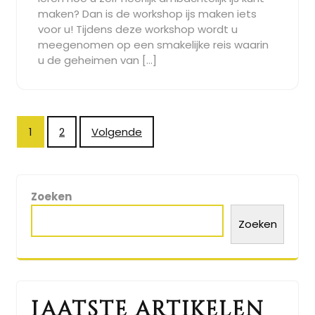
maken? Dan is de workshop ijs maken iets
voor u! Tijdens deze workshop wordt u
meegenomen op een smakelijke reis waarin
u de geheimen van […]
Berichtnavigatie
1
2
Volgende
Zoeken
Zoeken
Laatste artikelen