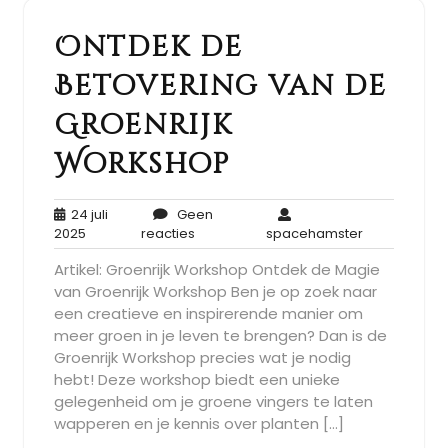
Ontdek de
Betovering van de
Groenrijk
Workshop
24 juli
Geen
24
Geen
spacehamst
2025
reacties
spacehamster
juli
reacties
Artikel: Groenrijk Workshop Ontdek de Magie
2025
van Groenrijk Workshop Ben je op zoek naar
een creatieve en inspirerende manier om
meer groen in je leven te brengen? Dan is de
Groenrijk Workshop precies wat je nodig
hebt! Deze workshop biedt een unieke
gelegenheid om je groene vingers te laten
wapperen en je kennis over planten […]