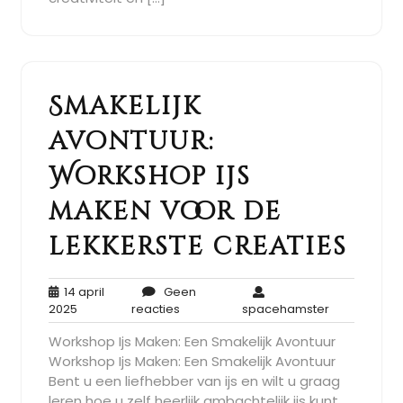
Smakelijk
avontuur:
Workshop ijs
maken voor de
lekkerste creaties
14 april
Geen
14
Geen
spacehamst
2025
reacties
spacehamster
april
reacties
Workshop Ijs Maken: Een Smakelijk Avontuur
2025
Workshop Ijs Maken: Een Smakelijk Avontuur
Bent u een liefhebber van ijs en wilt u graag
leren hoe u zelf heerlijk ambachtelijk ijs kunt