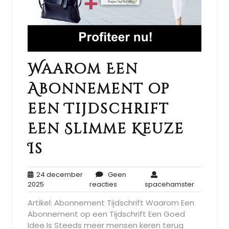
Waarom Een
Abonnement op
een Tijdschrift
Een Slimme Keuze
Is
24 december
Geen
24
Geen
spaceham
2025
reacties
spacehamster
december
reacties
Artikel: Abonnement Tijdschrift Waarom Een
2025
Abonnement op een Tijdschrift Een Goed
Idee Is Steeds meer mensen keren terug