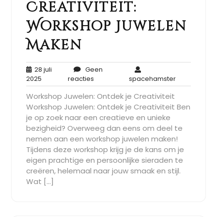
Creativiteit:
Workshop Juwelen
Maken
28 juli
Geen
28
Geen
spacehamst
2025
reacties
spacehamster
juli
reacties
Workshop Juwelen: Ontdek je Creativiteit
2025
Workshop Juwelen: Ontdek je Creativiteit Ben
je op zoek naar een creatieve en unieke
bezigheid? Overweeg dan eens om deel te
nemen aan een workshop juwelen maken!
Tijdens deze workshop krijg je de kans om je
eigen prachtige en persoonlijke sieraden te
creëren, helemaal naar jouw smaak en stijl.
Wat […]