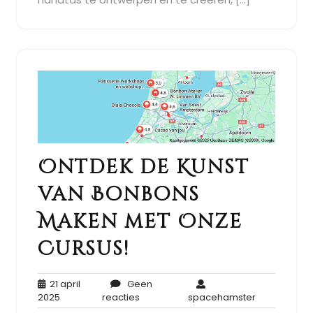
Ontdek de Kunst
van Bonbons
Maken met Onze
Cursus!
21 april
Geen
21
Geen
spacehamst
2025
reacties
spacehamster
april
reacties