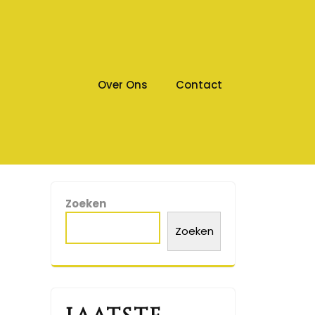
Over Ons
Contact
Zoeken
Zoeken