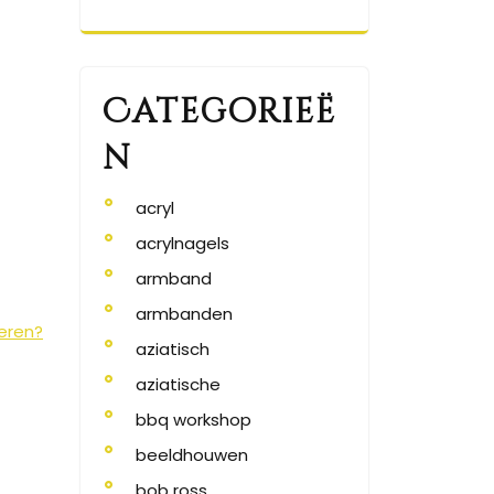
Categorieë
n
acryl
acrylnagels
armband
armbanden
veren?
aziatisch
aziatische
bbq workshop
beeldhouwen
bob ross