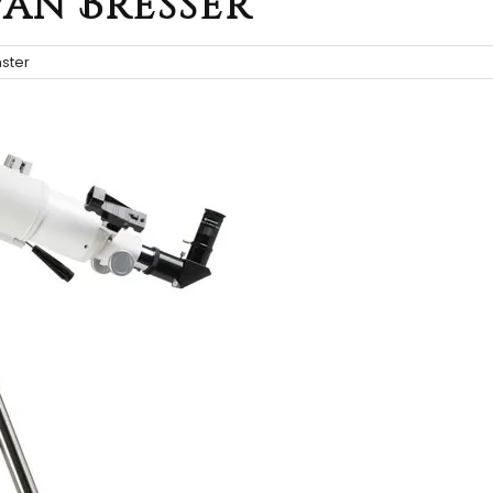
van Bresser
ster