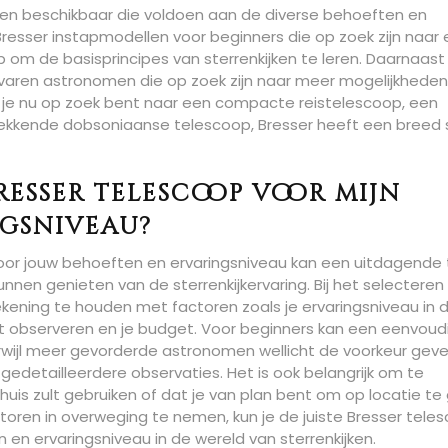
copen beschikbaar die voldoen aan de diverse behoeften en
resser instapmodellen voor beginners die op zoek zijn naar
 om de basisprincipes van sterrenkijken te leren. Daarnaast z
varen astronomen die op zoek zijn naar meer mogelijkheden
Of je nu op zoek bent naar een compacte reistelescoop, een
wekkende dobsoniaanse telescoop, Bresser heeft een breed 
Bresser telescoop voor mijn
ngsniveau?
voor jouw behoeften en ervaringsniveau kan een uitdagende
unnen genieten van de sterrenkijkervaring. Bij het selecteren
ekening te houden met factoren zoals je ervaringsniveau in 
ilt observeren en je budget. Voor beginners kan een eenvoud
erwijl meer gevorderde astronomen wellicht de voorkeur gev
detailleerdere observaties. Het is ook belangrijk om te
uis zult gebruiken of dat je van plan bent om op locatie te
oren in overweging te nemen, kun je de juiste Bresser tele
n en ervaringsniveau in de wereld van sterrenkijken.