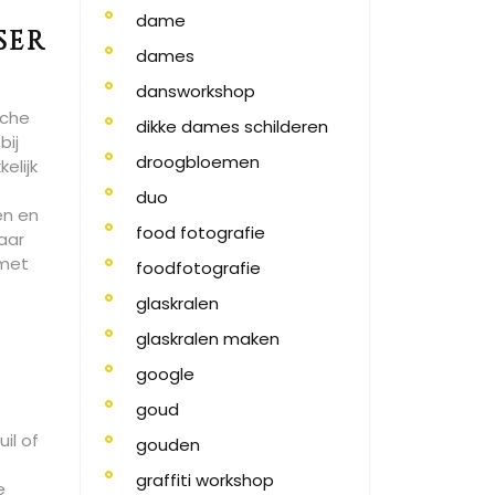
dame
ser
dames
dansworkshop
sche
dikke dames schilderen
bij
droogbloemen
elijk
duo
en en
food fotografie
aar
 met
foodfotografie
glaskralen
glaskralen maken
google
goud
il of
gouden
graffiti workshop
e