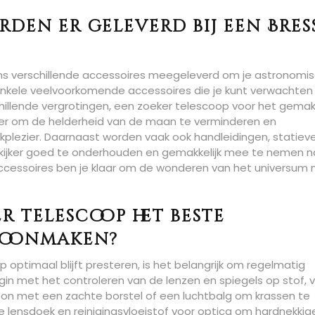
den er geleverd bij een Bres
aans verschillende accessoires meegeleverd om je astronomi
 Enkele veelvoorkomende accessoires die je kunt verwachten 
chillende vergrotingen, een zoeker telescoop voor het gemakk
ter om de helderheid van de maan te verminderen en
kplezier. Daarnaast worden vaak ook handleidingen, statiev
nkijker goed te onderhouden en gemakkelijk mee te nemen n
accessoires ben je klaar om de wonderen van het universum
er telescoop het beste
hoonmaken?
 optimaal blijft presteren, is het belangrijk om regelmatig
n met het controleren van de lenzen en spiegels op stof, vu
oon met een zachte borstel of een luchtbalg om krassen te
e lensdoek en reinigingsvloeistof voor optica om hardnekkig