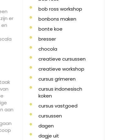
bob ross workshop
 een
ijn er
bonbons maken
 en
bonte koe
scala
bresser
chocola
creatieve cursussen
creatieve workshop
cursus grimeren
 taak
 van
cursus indonesisch
de
koken
ige
cursus vastgoed
en aan
cursussen
 gaan
dagen
scoop
dagje uit