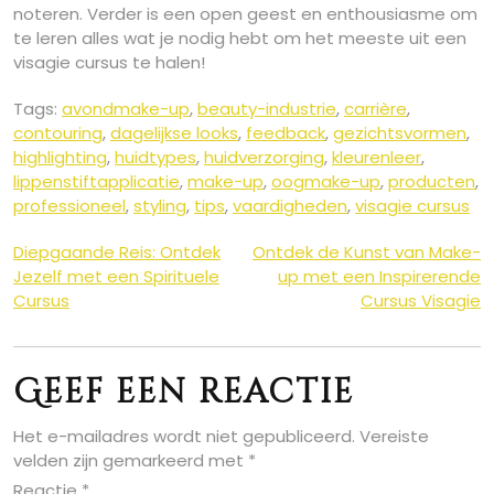
noteren. Verder is een open geest en enthousiasme om
te leren alles wat je nodig hebt om het meeste uit een
visagie cursus te halen!
Tags:
avondmake-up
,
beauty-industrie
,
carrière
,
contouring
,
dagelijkse looks
,
feedback
,
gezichtsvormen
,
highlighting
,
huidtypes
,
huidverzorging
,
kleurenleer
,
lippenstiftapplicatie
,
make-up
,
oogmake-up
,
producten
,
professioneel
,
styling
,
tips
,
vaardigheden
,
visagie cursus
Berichtnavigatie
Diepgaande Reis: Ontdek
Ontdek de Kunst van Make-
Jezelf met een Spirituele
up met een Inspirerende
Cursus
Cursus Visagie
Geef een reactie
Het e-mailadres wordt niet gepubliceerd.
Vereiste
velden zijn gemarkeerd met
*
Reactie
*