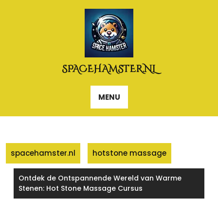
Naar
de
inhoud
gaan
SPACEHAMSTER.NL
MENU
spacehamster.nl
hotstone massage
Ontdek de Ontspannende Wereld van Warme
Stenen: Hot Stone Massage Cursus