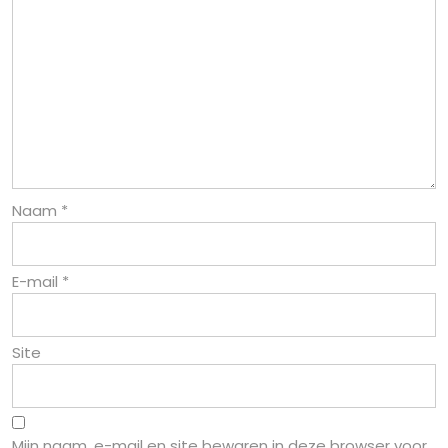
Naam
*
E-mail
*
Site
Mijn naam, e-mail en site bewaren in deze browser voor