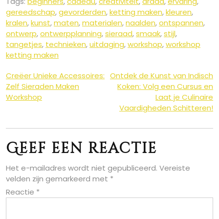
Tags:
beginners
,
cadeau
,
creativiteit
,
draad
,
ervaring
,
gereedschap
,
gevorderden
,
ketting maken
,
kleuren
,
kralen
,
kunst
,
maten
,
materialen
,
naalden
,
ontspannen
,
ontwerp
,
ontwerpplanning
,
sieraad
,
smaak
,
stijl
,
tangetjes
,
technieken
,
uitdaging
,
workshop
,
workshop
ketting maken
Berichtnavigatie
Creëer Unieke Accessoires:
Ontdek de Kunst van Indisch
Zelf Sieraden Maken
Koken: Volg een Cursus en
Workshop
Laat je Culinaire
Vaardigheden Schitteren!
Geef een reactie
Het e-mailadres wordt niet gepubliceerd.
Vereiste
velden zijn gemarkeerd met
*
Reactie
*