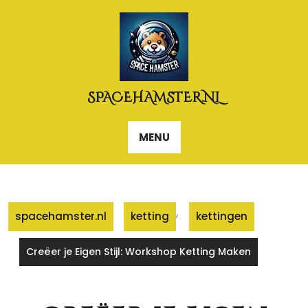
Naar
de
inhoud
gaan
SPACEHAMSTER.NL
MENU
,
spacehamster.nl
ketting
kettingen
Creëer je Eigen Stijl: Workshop Ketting Maken