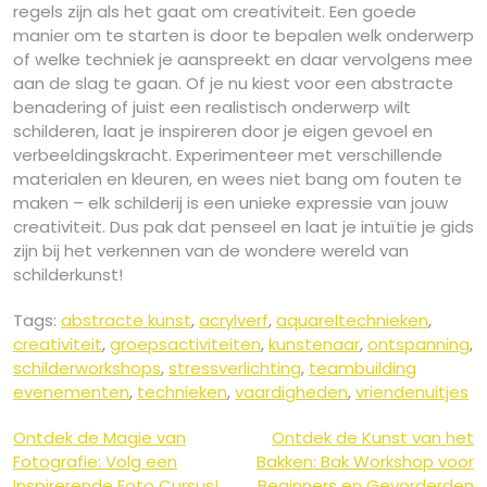
regels zijn als het gaat om creativiteit. Een goede
manier om te starten is door te bepalen welk onderwerp
of welke techniek je aanspreekt en daar vervolgens mee
aan de slag te gaan. Of je nu kiest voor een abstracte
benadering of juist een realistisch onderwerp wilt
schilderen, laat je inspireren door je eigen gevoel en
verbeeldingskracht. Experimenteer met verschillende
materialen en kleuren, en wees niet bang om fouten te
maken – elk schilderij is een unieke expressie van jouw
creativiteit. Dus pak dat penseel en laat je intuïtie je gids
zijn bij het verkennen van de wondere wereld van
schilderkunst!
Tags:
abstracte kunst
,
acrylverf
,
aquareltechnieken
,
creativiteit
,
groepsactiviteiten
,
kunstenaar
,
ontspanning
,
schilderworkshops
,
stressverlichting
,
teambuilding
evenementen
,
technieken
,
vaardigheden
,
vriendenuitjes
Berichtnavigatie
Ontdek de Magie van
Ontdek de Kunst van het
Fotografie: Volg een
Bakken: Bak Workshop voor
Inspirerende Foto Cursus!
Beginners en Gevorderden