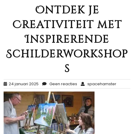
Ontdek je
Creativiteit met
Inspirerende
Schilderworkshop
s
24 januari 2025
Geen reacties
spacehamster