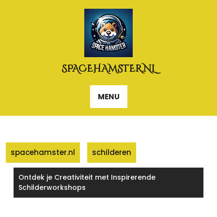
Naar
de
inhoud
gaan
SPACEHAMSTER.NL
MENU
spacehamster.nl
schilderen
Ontdek je Creativiteit met Inspirerende
Schilderworkshops