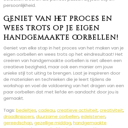
persoonlijkheid.
Geniet van het proces en
wees trots op je eigen
handgemaakte oorbellen!
Geniet van elke stap in het proces van het maken van je
eigen oorbellen en wees trots op het eindresultaat! Het
creëren van handgemaakte oorbellen is niet alleen een
creatieve bezigheid, maar ook een manier om jouw
unieke stijl tot uiting te brengen. Laat je inspireren door
de materialen en technieken die je leert tijdens de
workshop en voel de voldoening van het dragen van een
paar oorbellen dat met liefde en aandacht door jou is
gemaakt.
Tags:
bedeltjes
,
cadeau
,
creatieve activiteit
,
creativiteit
,
draadknippers
,
duurzame oorbellen
,
edelstenen
,
gereedschap
,
gezellige middag
,
handgemaakte