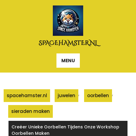
Naar
de
inhoud
gaan
SPACEHAMSTER.NL
MENU
,
,
spacehamster.nl
juwelen
oorbellen
sieraden maken
Creëer Unieke Oorbellen Tijdens Onze Workshop
Oorbellen Maken