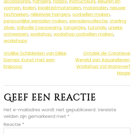
accessoires
,
hangers
,
hobby
,
instructeurs
,
kleuren en
vormen
,
kralen
,
kwaliteitmaterialen
,
materialen
,
nieuwe
technieken
,
nikkelvrije hangers
,
oorbellen maken
,
persoonlijke sieraden maken
,
sieradencollectie
,
sterling
zilver
,
stijlvolle toevoeging
,
tangetjes
,
tutorials
,
unieke
ontwerpen
,
workshop
,
workshop oorbellen maken
,
workshops
Berichtnavigatie
Vrolijke Schilderijen van Dikke
Ontdek de Creatieve
Dames: Kunst met een
Wereld van Aquarelleren:
Knipoog
Workshop Vol Waterverf
Magie
Geef een reactie
Het e-mailadres wordt niet gepubliceerd.
Vereiste
velden zijn gemarkeerd met
*
Reactie
*