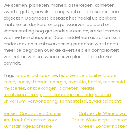
we sterren, planeten, manen, asteroïden, kometen,
zwarte gaten, nevels en nog veel meer fascinerende
objecten. Daarnaast bestaat het heelal uit donkere
materie en donkere energie, waarvan de aard en
samenstelling nog grotendeels een mysterie vormen
voor wetenschappers. Door middel van astronomisch
onderzoek en ruimteverkenning proberen we steeds
meer te begrijpen over de diversiteit en complexiteit
van het universum waarin onze planeet aarde zich
bevindt.
Tags:
aarde
,
astronomie
,
biodiversiteit
,
buitenaards
leven
,
ecosystemen
,
energie
,
evolutie
,
heelal
,
mensheid
,
mysteries
,
ontdekkingen
,
planeten
,
relatie
,
ruimteverkenning
,
satellietcommunicatie
,
sterren
,
universum
,
verwondering
,
zonnestelsel
,
zwaartekracht
Berichtnavigatie
Verken Creativiteit: Cursus
Ontdek de Wereld van
Abstract Schilderen voor
Gratis Workshops: Leer en
Kunstzinnige Expressie
Creëer Zonder Kosten