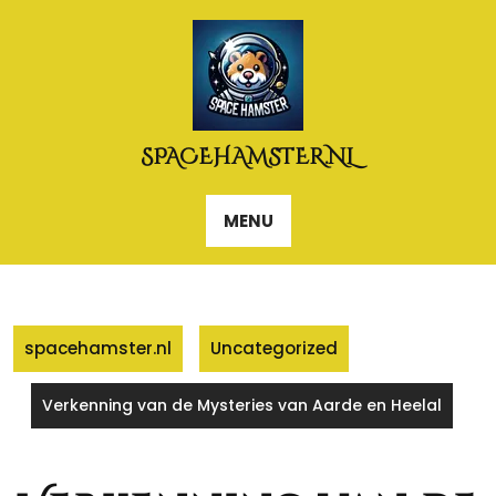
Naar
de
inhoud
gaan
SPACEHAMSTER.NL
MENU
spacehamster.nl
Uncategorized
Verkenning van de Mysteries van Aarde en Heelal