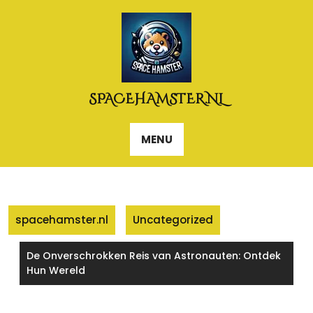
Naar
de
inhoud
gaan
SPACEHAMSTER.NL
MENU
spacehamster.nl
Uncategorized
De Onverschrokken Reis van Astronauten: Ontdek
Hun Wereld