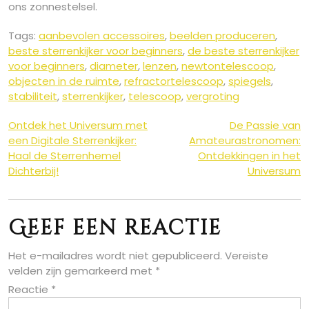
ons zonnestelsel.
Tags:
aanbevolen accessoires
,
beelden produceren
,
beste sterrenkijker voor beginners
,
de beste sterrenkijker
voor beginners
,
diameter
,
lenzen
,
newtontelescoop
,
objecten in de ruimte
,
refractortelescoop
,
spiegels
,
stabiliteit
,
sterrenkijker
,
telescoop
,
vergroting
Berichtnavigatie
Ontdek het Universum met
De Passie van
een Digitale Sterrenkijker:
Amateurastronomen:
Haal de Sterrenhemel
Ontdekkingen in het
Dichterbij!
Universum
Geef een reactie
Het e-mailadres wordt niet gepubliceerd.
Vereiste
velden zijn gemarkeerd met
*
Reactie
*