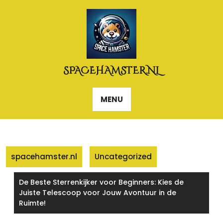
Naar
de
inhoud
gaan
SPACEHAMSTER.NL
MENU
spacehamster.nl
Uncategorized
De Beste Sterrenkijker voor Beginners: Kies de
Juiste Telescoop voor Jouw Avontuur in de
Ruimte!