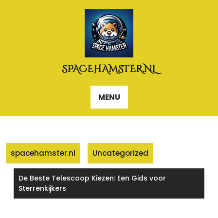
Naar
de
inhoud
gaan
SPACEHAMSTER.NL
MENU
spacehamster.nl
Uncategorized
De Beste Telescoop Kiezen: Een Gids voor
Sterrenkijkers