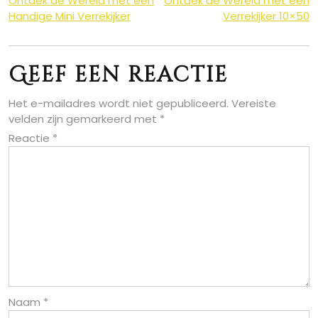
Berichtnavigatie
Ontdek de Wereld met een
Ontdek de Wereld met een
Handige Mini Verrekijker
Verrekijker 10×50
Geef een reactie
Het e-mailadres wordt niet gepubliceerd.
Vereiste
velden zijn gemarkeerd met
*
Reactie
*
Naam
*