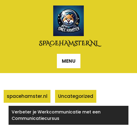
Naar
de
inhoud
gaan
SPACEHAMSTER.NL
MENU
spacehamster.nl
Uncategorized
Verbeter je Werkcommunicatie met een
Communicatiecursus