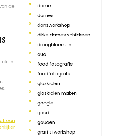
dame
 van de
dames
dansworkshop
dikke dames schilderen
ns
droogbloemen
duo
kijken
food fotografie
foodfotografie
an
glaskralen
es.
glaskralen maken
google
goud
et een
gouden
nkijker
graffiti workshop