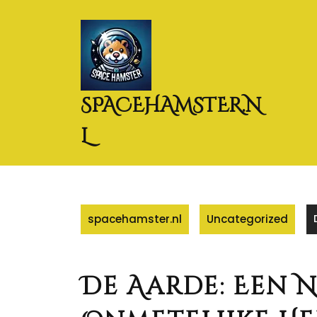
Naar
de
inhoud
gaan
SPACEHAMSTER.N
L
spacehamster.nl
Uncategorized
De Aarde: Een Ni