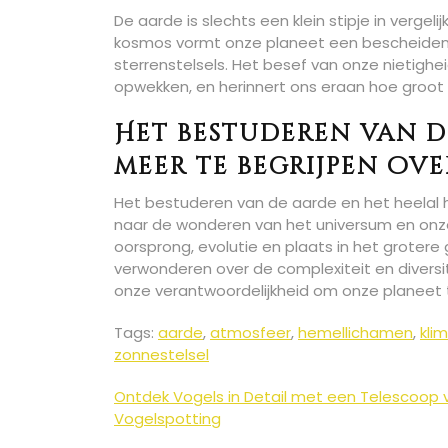
De aarde is slechts een klein stipje in verge
kosmos vormt onze planeet een bescheiden p
sterrenstelsels. Het besef van onze nietighe
opwekken, en herinnert ons eraan hoe groot 
Het bestuderen van de
meer te begrijpen ove
Het bestuderen van de aarde en het heelal h
naar de wonderen van het universum en onze 
oorsprong, evolutie en plaats in het grotere
verwonderen over de complexiteit en divers
onze verantwoordelijkheid om onze planeet
Tags:
aarde
,
atmosfeer
,
hemellichamen
,
kli
zonnestelsel
Berichtnavigatie
Ontdek Vogels in Detail met een Telescoop 
Vogelspotting