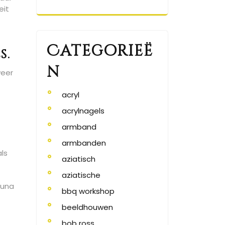
eit
Categorieë
s.
n
weer
acryl
acrylnagels
armband
armbanden
ls
aziatisch
aziatische
auna
bbq workshop
beeldhouwen
n
bob ross