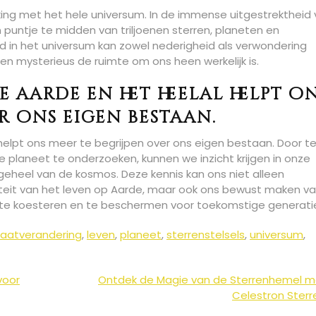
lijking met het hele universum. In de immense uitgestrektheid
untje te midden van triljoenen sterren, planeten en
id in het universum kan zowel nederigheid als verwondering
en mysterieus de ruimte om ons heen werkelijk is.
 aarde en het heelal helpt o
r ons eigen bestaan.
elpt ons meer te begrijpen over ons eigen bestaan. Door te 
planeet te onderzoeken, kunnen we inzicht krijgen in onze
 geheel van de kosmos. Deze kennis kan ons niet alleen
iteit van het leven op Aarde, maar ook ons bewust maken v
 te koesteren en te beschermen voor toekomstige generati
maatverandering
,
leven
,
planeet
,
sterrenstelsels
,
universum
,
voor
Ontdek de Magie van de Sterrenhemel m
Celestron Sterre