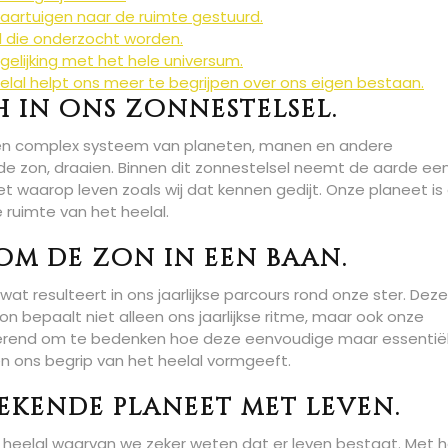
aartuigen naar de ruimte gestuurd.
al die onderzocht worden.
ergelijking met het hele universum.
lal helpt ons meer te begrijpen over ons eigen bestaan.
h in ons zonnestelsel.
 een complex systeem van planeten, manen en andere
de zon, draaien. Binnen dit zonnestelsel neemt de aarde ee
et waarop leven zoals wij dat kennen gedijt. Onze planeet is
ruimte van het heelal.
om de zon in een baan.
at resulteert in ons jaarlijkse parcours rond onze ster. Deze
n bepaalt niet alleen ons jaarlijkse ritme, maar ook onze
inerend om te bedenken hoe deze eenvoudige maar essentië
n ons begrip van het heelal vormgeeft.
bekende planeet met leven.
 heelal waarvan we zeker weten dat er leven bestaat. Met 