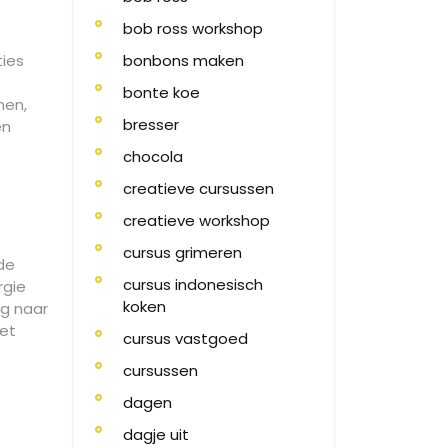
bob ross workshop
ties
bonbons maken
bonte koe
nen,
bresser
en
chocola
creatieve cursussen
creatieve workshop
cursus grimeren
de
cursus indonesisch
rgie
koken
ng naar
het
cursus vastgoed
cursussen
dagen
dagje uit