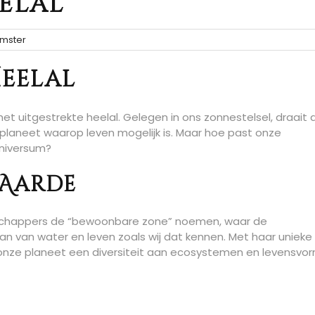
elal
mster
Heelal
 het uitgestrekte heelal. Gelegen in ons zonnestelsel, draait 
planeet waarop leven mogelijk is. Maar hoe past onze
universum?
 Aarde
nschappers de “bewoonbare zone” noemen, waar de
n van water en leven zoals wij dat kennen. Met haar unieke
onze planeet een diversiteit aan ecosystemen en levensvo