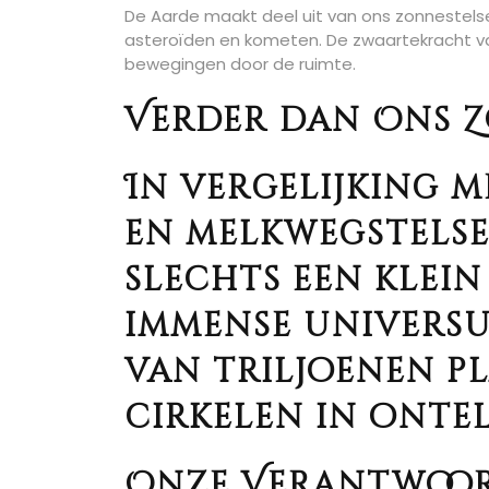
De Aarde maakt deel uit van ons zonnestels
asteroïden en kometen. De zwaartekracht va
bewegingen door de ruimte.
Verder dan Ons Z
In vergelijking m
en melkwegstelse
slechts een klein
immense universum
van triljoenen p
cirkelen in ontel
Onze Verantwoor