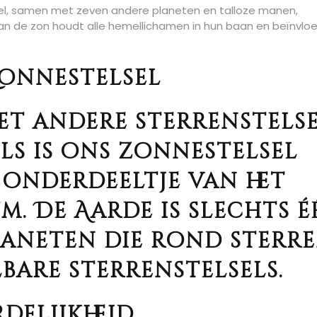
el, samen met zeven andere planeten en talloze manen,
n de zon houdt alle hemellichamen in hun baan en beïnvlo
onnestelsel
et andere sterrenstels
ls is ons zonnestelsel
 onderdeeltje van het
. De Aarde is slechts é
laneten die rond sterr
bare sterrenstelsels.
delijkheid