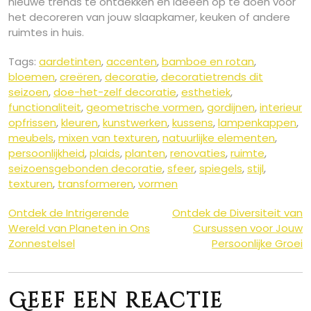
nieuwe trends te ontdekken en ideeën op te doen voor
het decoreren van jouw slaapkamer, keuken of andere
ruimtes in huis.
Tags:
aardetinten
,
accenten
,
bamboe en rotan
,
bloemen
,
creëren
,
decoratie
,
decoratietrends dit
seizoen
,
doe-het-zelf decoratie
,
esthetiek
,
functionaliteit
,
geometrische vormen
,
gordijnen
,
interieur
opfrissen
,
kleuren
,
kunstwerken
,
kussens
,
lampenkappen
,
meubels
,
mixen van texturen
,
natuurlijke elementen
,
persoonlijkheid
,
plaids
,
planten
,
renovaties
,
ruimte
,
seizoensgebonden decoratie
,
sfeer
,
spiegels
,
stijl
,
texturen
,
transformeren
,
vormen
Berichtnavigatie
Ontdek de Intrigerende
Ontdek de Diversiteit van
Wereld van Planeten in Ons
Cursussen voor Jouw
Zonnestelsel
Persoonlijke Groei
Geef een reactie