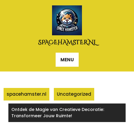
Naar
de
inhoud
gaan
SPACEHAMSTER.NL
MENU
spacehamster.nl
Uncategorized
Ontdek de Magie van Creatieve Decoratie:
Transformeer Jouw Ruimte!