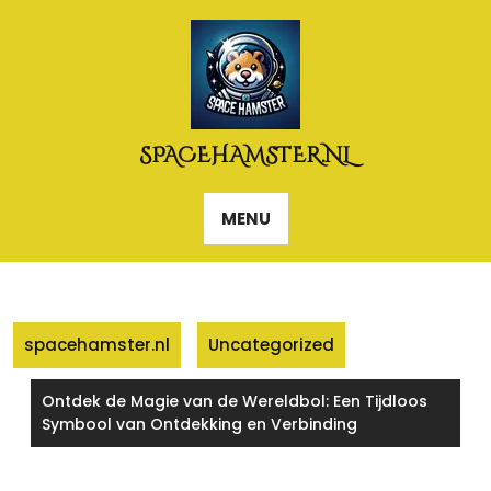
Naar
de
inhoud
gaan
SPACEHAMSTER.NL
MENU
spacehamster.nl
Uncategorized
Ontdek de Magie van de Wereldbol: Een Tijdloos
Symbool van Ontdekking en Verbinding