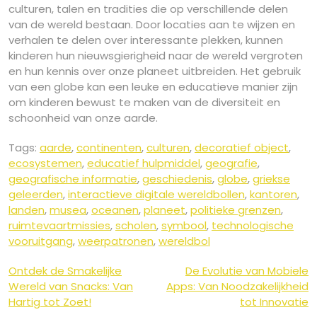
culturen, talen en tradities die op verschillende delen
van de wereld bestaan. Door locaties aan te wijzen en
verhalen te delen over interessante plekken, kunnen
kinderen hun nieuwsgierigheid naar de wereld vergroten
en hun kennis over onze planeet uitbreiden. Het gebruik
van een globe kan een leuke en educatieve manier zijn
om kinderen bewust te maken van de diversiteit en
schoonheid van onze aarde.
Tags:
aarde
,
continenten
,
culturen
,
decoratief object
,
ecosystemen
,
educatief hulpmiddel
,
geografie
,
geografische informatie
,
geschiedenis
,
globe
,
griekse
geleerden
,
interactieve digitale wereldbollen
,
kantoren
,
landen
,
musea
,
oceanen
,
planeet
,
politieke grenzen
,
ruimtevaartmissies
,
scholen
,
symbool
,
technologische
vooruitgang
,
weerpatronen
,
wereldbol
Berichtnavigatie
Ontdek de Smakelijke
De Evolutie van Mobiele
Wereld van Snacks: Van
Apps: Van Noodzakelijkheid
Hartig tot Zoet!
tot Innovatie