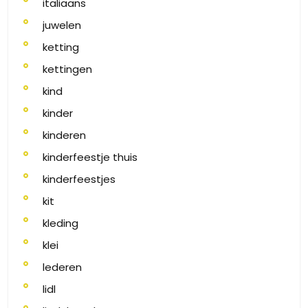
italiaans
juwelen
ketting
kettingen
kind
kinder
kinderen
kinderfeestje thuis
kinderfeestjes
kit
kleding
klei
lederen
lidl