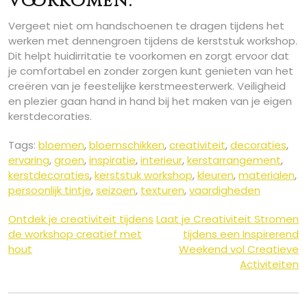
voorkomen.
Vergeet niet om handschoenen te dragen tijdens het
werken met dennengroen tijdens de kerststuk workshop.
Dit helpt huidirritatie te voorkomen en zorgt ervoor dat
je comfortabel en zonder zorgen kunt genieten van het
creëren van je feestelijke kerstmeesterwerk. Veiligheid
en plezier gaan hand in hand bij het maken van je eigen
kerstdecoraties.
Tags:
bloemen
,
bloemschikken
,
creativiteit
,
decoraties
,
ervaring
,
groen
,
inspiratie
,
interieur
,
kerstarrangement
,
kerstdecoraties
,
kerststuk workshop
,
kleuren
,
materialen
,
persoonlijk tintje
,
seizoen
,
texturen
,
vaardigheden
Berichtnavigatie
Ontdek je creativiteit tijdens
Laat je Creativiteit Stromen
de workshop creatief met
tijdens een Inspirerend
hout
Weekend vol Creatieve
Activiteiten