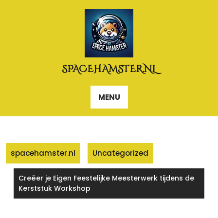
Naar
de
inhoud
gaan
SPACEHAMSTER.NL
MENU
spacehamster.nl
Uncategorized
Creëer je Eigen Feestelijke Meesterwerk tijdens de
Kerststuk Workshop