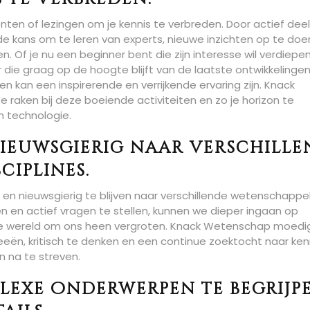
n of lezingen om je kennis te verbreden. Door actief deel
de kans om te leren van experts, nieuwe inzichten op te doe
. Of je nu een beginner bent die zijn interesse wil verdiepen
ie graag op de hoogte blijft van de laatste ontwikkelingen
kan een inspirerende en verrijkende ervaring zijn. Knack
aken bij deze boeiende activiteiten en zo je horizon te
 technologie.
 nieuwsgierig naar verschill
ciplines.
n en nieuwsgierig te blijven naar verschillende wetenschappel
n en actief vragen te stellen, kunnen we dieper ingaan op
e wereld om ons heen vergroten. Knack Wetenschap moedi
eën, kritisch te denken en een continue zoektocht naar ken
n na te streven.
lexe onderwerpen te begrijp