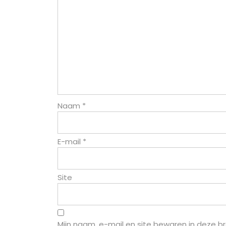
Naam
*
E-mail
*
Site
Mijn naam, e-mail en site bewaren in deze b