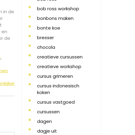
bob ross workshop
n in de
er
bonbons maken
t
bonte koe
s en
bresser
or de
chocola
creatieve cursussen
s
,
creatieve workshop
rpen
cursus grimeren
nkijker
cursus indonesisch
koken
cursus vastgoed
cursussen
dagen
dagje uit