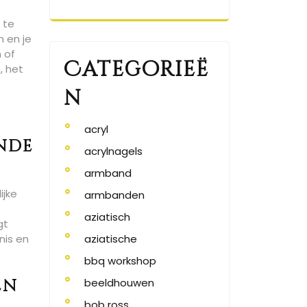
 te
n en je
 of
Categorieë
, het
n
acryl
ende
acrylnagels
armband
ijke
armbanden
aziatisch
gt
nis en
aziatische
bbq workshop
en
beeldhouwen
bob ross