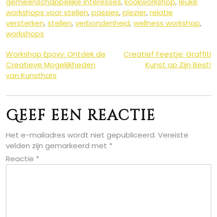
gemeenschappelijke interesses
,
kookworkshop
,
leuke
workshops voor stellen
,
passies
,
plezier
,
relatie
versterken
,
stellen
,
verbondenheid
,
wellness workshop
,
workshops
Berichtnavigatie
Workshop Epoxy: Ontdek de
Creatief Feestje: Graffiti
Creatieve Mogelijkheden
Kunst op Zijn Best!
van Kunsthars
Geef een reactie
Het e-mailadres wordt niet gepubliceerd.
Vereiste
velden zijn gemarkeerd met
*
Reactie
*