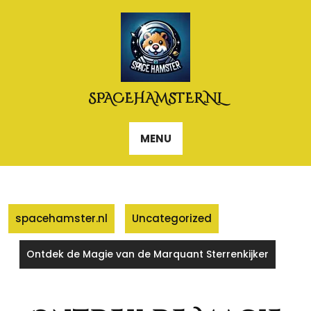
Naar
de
inhoud
gaan
SPACEHAMSTER.NL
MENU
spacehamster.nl
Uncategorized
Ontdek de Magie van de Marquant Sterrenkijker