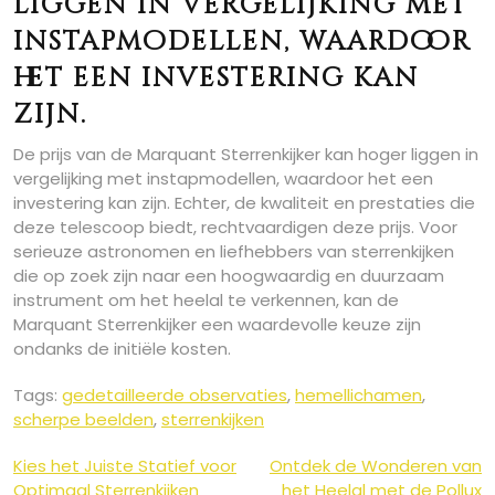
liggen in vergelijking met
instapmodellen, waardoor
het een investering kan
zijn.
De prijs van de Marquant Sterrenkijker kan hoger liggen in
vergelijking met instapmodellen, waardoor het een
investering kan zijn. Echter, de kwaliteit en prestaties die
deze telescoop biedt, rechtvaardigen deze prijs. Voor
serieuze astronomen en liefhebbers van sterrenkijken
die op zoek zijn naar een hoogwaardig en duurzaam
instrument om het heelal te verkennen, kan de
Marquant Sterrenkijker een waardevolle keuze zijn
ondanks de initiële kosten.
Tags:
gedetailleerde observaties
,
hemellichamen
,
scherpe beelden
,
sterrenkijken
Berichtnavigatie
Kies het Juiste Statief voor
Ontdek de Wonderen van
Optimaal Sterrenkijken
het Heelal met de Pollux