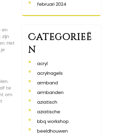
februari 2024
e en
Categorieë
 zijn
en. Het
n
 je
acryl
acrylnagels
len.
armband
elf te
armbanden
ent om
et
aziatisch
aziatische
bbq workshop
beeldhouwen