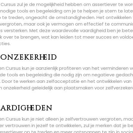
Cursus zul je de mogelijkheid hebben om assertiever te wor
e nodige tools en begeleiding om je te helpen je stem te lat
 op te treden, ongeacht de omstandigheden. Het ontwikkelen
uwen vergroten, maar ook je vermogen om effectief te commun
ies versterken. Met deze waardevolle vaardigheid ben je beter
k over te brengen, wat kan leiden tot meer succes en voldo
cties.
 onzekerheid
n Cursus kun je aanzienlijk profiteren van het verminderen 
u de tools en begeleiding die nodig zijn om negatieve gedac
 Door te werken aan zelfacceptatie en het ontwikkelen van
 en onzekerheid geleidelijk aan plaatsmaken voor zelfverzeke
vaardigheden
n Cursus kun je niet alleen je zelfvertrouwen vergroten, ma
 vertrouwen in jezelf te ontwikkelen, zul je merken dat je be
sertiever op te treden en meer ontspannen te zijn in socia