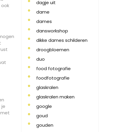
dagje uit
n ook
dame
dames
dansworkshop
ermogen
dikke dames schilderen
t
rust
droogbloemen
duo
wat
food fotografie
foodfotografie
glaskralen
glaskralen maken
en
 je
google
n met
goud
gouden