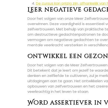
De cursus kan prijzig zijn, afhankelijk v
Leer negatieve geda
Door het volgen van onze Meer Zelfvertrouwe
overwinnen. Deze vaardigheid is essentiee
zelfvertrouwen. Met behulp van praktische te
om destructieve gedachtenpatronen te doorbr
vermogen om negatieve gedachten te overwin
mentale veerkracht versterken in verschillen
Ontwikkel een gezon
Door het volgen van de Meer Zelfvertrouwen
Dit betekent dat je leert om jezelf te waarde
denken en zelfliefde te cultiveren, zul je me
uitdagingen aan te gaan. Het ontwikkelen v
opbouwen van zelfvertrouwen en het creëren
veerkrachtig in het leven te staan.
Word assertiever in v