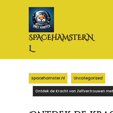
Naar
de
inhoud
gaan
SPACEHAMSTER.N
L
spacehamster.nl
Uncategorized
Ontdek de Kracht van Zelfvertrouwen met