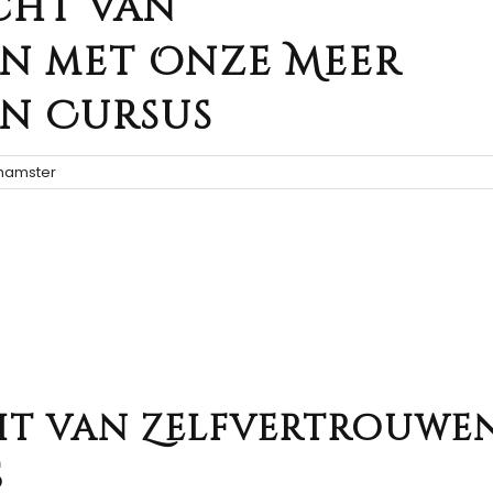
cht van
n met Onze Meer
n Cursus
amster
ht van Zelfvertrouwe
s