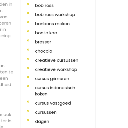
den in
bob ross
en
bob ross workshop
 van
iceren
bonbons maken
 in
bonte koe
ening
bresser
chocola
creatieve cursussen
van
creatieve workshop
hten te
 een
cursus grimeren
rdheid
cursus indonesisch
koken
cursus vastgoed
cursussen
ar ook
ter in
dagen
le