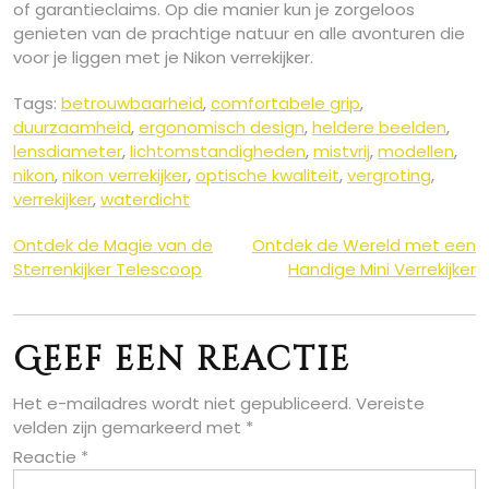
of garantieclaims. Op die manier kun je zorgeloos
genieten van de prachtige natuur en alle avonturen die
voor je liggen met je Nikon verrekijker.
Tags:
betrouwbaarheid
,
comfortabele grip
,
duurzaamheid
,
ergonomisch design
,
heldere beelden
,
lensdiameter
,
lichtomstandigheden
,
mistvrij
,
modellen
,
nikon
,
nikon verrekijker
,
optische kwaliteit
,
vergroting
,
verrekijker
,
waterdicht
Berichtnavigatie
Ontdek de Magie van de
Ontdek de Wereld met een
Sterrenkijker Telescoop
Handige Mini Verrekijker
Geef een reactie
Het e-mailadres wordt niet gepubliceerd.
Vereiste
velden zijn gemarkeerd met
*
Reactie
*