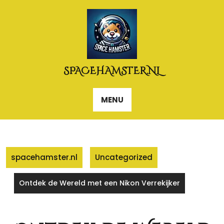
Naar
de
inhoud
gaan
SPACEHAMSTER.NL
MENU
spacehamster.nl
Uncategorized
Ontdek de Wereld met een Nikon Verrekijker