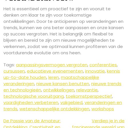
Het is essentieel om proactief te zijn en vooruit te
denken om klaar te zijn voor toekomstige
ontwikkelingen. Door te anticiperen op veranderingen en
trends, kunnen we ons beter aanpassen en onze kansen
op succes vergroten. Het is belangrijk om flexibel te
blijven en bereid te zijn om nieuwe mogelijkheden te
verkennen, zodat we optimaal kunnen profiteren van de
voortdurende evolutie om ons heen.
Tags:
aanpassingsvermogen vergroten
,
conferenties
,
cursussen
,
educatieve evenementen
,
innovatie
,
kennis
up-to-date houden
,
leren
,
maatschappelijke
veranderingen
,
nieuwe kansen benutten
,
nieuwe trends
en technologieën
,
ontwikkelingen
,
relevantie
,
technologische vooruitgang
,
toekomstperspectief
,
vaardigheden verbeteren
,
vakgebied
,
veranderingen en
trends
,
wetenschappelijke ontdekkingen
,
workshops
Berichtnavigatie
De Passie van de Amateur:
Verdiep je in de
Ontdekking, Creativiteit en
fascinerende wereld van