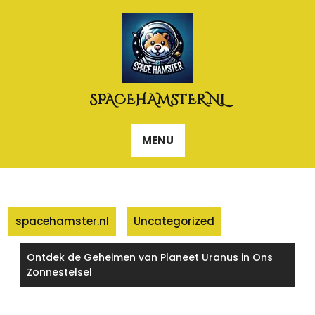
Naar
de
inhoud
gaan
SPACEHAMSTER.NL
MENU
spacehamster.nl
Uncategorized
Ontdek de Geheimen van Planeet Uranus in Ons
Zonnestelsel