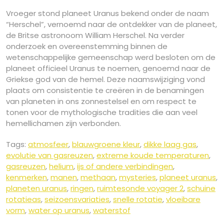
Vroeger stond planeet Uranus bekend onder de naam
“Herschel”, vernoemd naar de ontdekker van de planeet,
de Britse astronoom William Herschel. Na verder
onderzoek en overeenstemming binnen de
wetenschappelijke gemeenschap werd besloten om de
planeet officieel Uranus te noemen, genoemd naar de
Griekse god van de hemel. Deze naamswijziging vond
plaats om consistentie te creëren in de benamingen
van planeten in ons zonnestelsel en om respect te
tonen voor de mythologische tradities die aan veel
hemellichamen zijn verbonden.
Tags:
atmosfeer
,
blauwgroene kleur
,
dikke laag gas
,
evolutie van gasreuzen
,
extreme koude temperaturen
,
gasreuzen
,
helium
,
ijs of andere verbindingen
,
kenmerken
,
manen
,
methaan
,
mysteries
,
planeet uranus
,
planeten uranus
,
ringen
,
ruimtesonde voyager 2
,
schuine
rotatieas
,
seizoensvariaties
,
snelle rotatie
,
vloeibare
vorm
,
water op uranus
,
waterstof