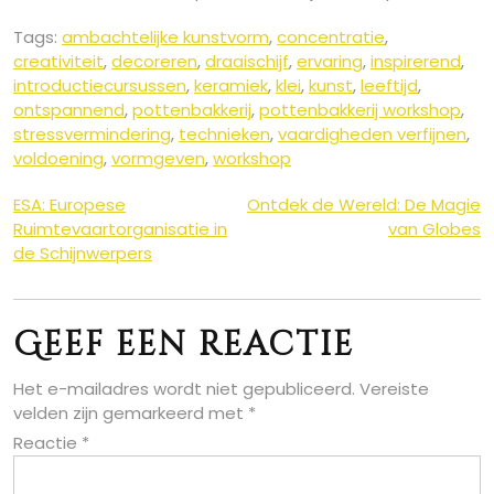
Tags:
ambachtelijke kunstvorm
,
concentratie
,
creativiteit
,
decoreren
,
draaischijf
,
ervaring
,
inspirerend
,
introductiecursussen
,
keramiek
,
klei
,
kunst
,
leeftijd
,
ontspannend
,
pottenbakkerij
,
pottenbakkerij workshop
,
stressvermindering
,
technieken
,
vaardigheden verfijnen
,
voldoening
,
vormgeven
,
workshop
Berichtnavigatie
ESA: Europese
Ontdek de Wereld: De Magie
Ruimtevaartorganisatie in
van Globes
de Schijnwerpers
Geef een reactie
Het e-mailadres wordt niet gepubliceerd.
Vereiste
velden zijn gemarkeerd met
*
Reactie
*