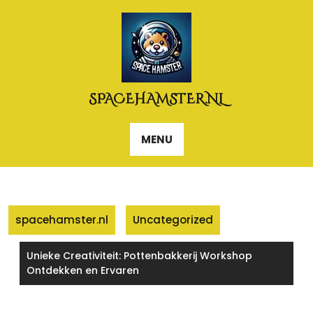
Naar
de
inhoud
gaan
SPACEHAMSTER.NL
MENU
spacehamster.nl
Uncategorized
Unieke Creativiteit: Pottenbakkerij Workshop
Ontdekken en Ervaren