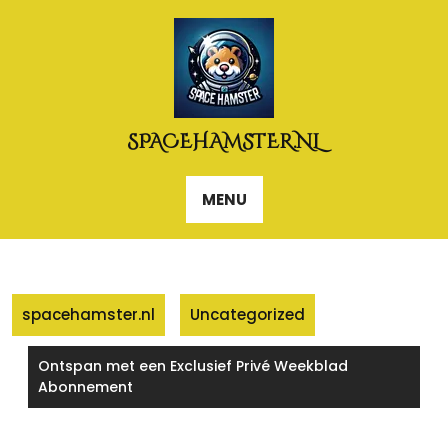
Naar
de
inhoud
gaan
SPACEHAMSTER.NL
MENU
spacehamster.nl
Uncategorized
Ontspan met een Exclusief Privé Weekblad
Abonnement