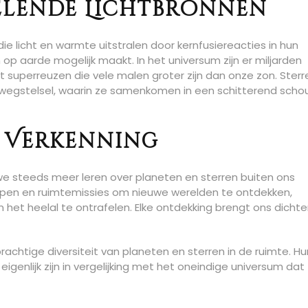
elende Lichtbronnen
die licht en warmte uitstralen door kernfusiereacties in hun
 op aarde mogelijk maakt. In het universum zijn er miljarden
ot superreuzen die vele malen groter zijn dan onze zon. Sterr
lkwegstelsel, waarin ze samenkomen in een schitterend sch
 Verkenning
we steeds meer leren over planeten en sterren buiten ons
open en ruimtemissies om nieuwe werelden te ontdekken,
et heelal te ontrafelen. Elke ontdekking brengt ons dichter
achtige diversiteit van planeten en sterren in de ruimte. Hu
igenlijk zijn in vergelijking met het oneindige universum dat 