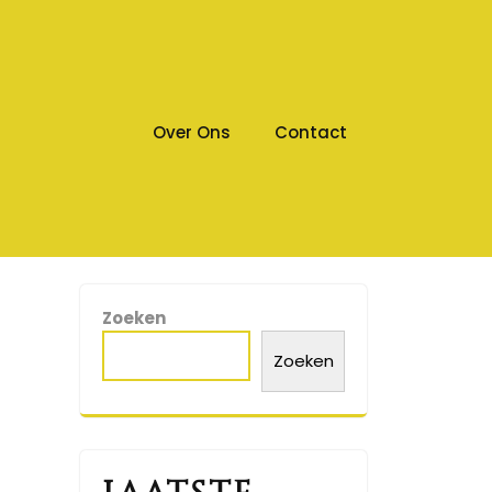
Over Ons
Contact
Zoeken
Zoeken