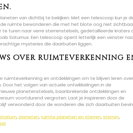
en.
aneten van dichtbij te bekijken. Met een telescoop kun je d
de ruimte bewonderen die met het blote oog niet zichtbaar 
e turen naar verre sterrenstelsels, gedetailleerde kraters 
oals Saturnus. Een telescoop opent letterlijk een venster naa
prachtige mysteries die daarbuiten liggen.
uws over ruimteverkenning e
er ruimteverkenning en ontdekkingen om te blijven leren ove
. Door het volgen van actuele ontwikkelingen in de
 nieuwe planetenstelsels, baanbrekende ontdekkingen en
versum voortdurend vergroten. Laat je inspireren door de
lijf verwonderd door de wonderen die zich daarbuiten bevi
etarium
,
planeten
,
ruimte planeten en sterren
,
sterren
,
sel