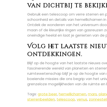
van dichtbij te bekijk
Gebruik een telescoop om verre sterren en pl
schoonheid en details van hemellichamen in 
Ontdek de wonderen van het universum door t
maan of de kleurrijke ringen van gasreuzen z
oneindige heelal en laat je genieten van de 
Volg het laatste nie
ontdekkingen.
Blijf op de hoogte van het laatste nieuws ov
fascinerende wereld van planeten en sterren
ruimtewetenschap blijf je op de hoogte van
boeiende missies die ons begrip van het uni
grenzeloze mogelijkheden van de ruimte en b
Tags:
grote beer
,
hemellichamen
,
mars
,
plan
sterrenbeelden
,
telescoop
,
venus
,
zonnestel