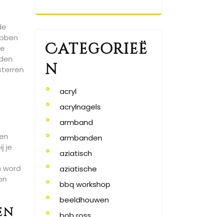
de
ebben
Categorieë
de
iden
n
sterren
acryl
acrylnagels
armband
 en
armbanden
j je
aziatisch
n word
aziatische
on
bbq workshop
beeldhouwen
en
bob ross