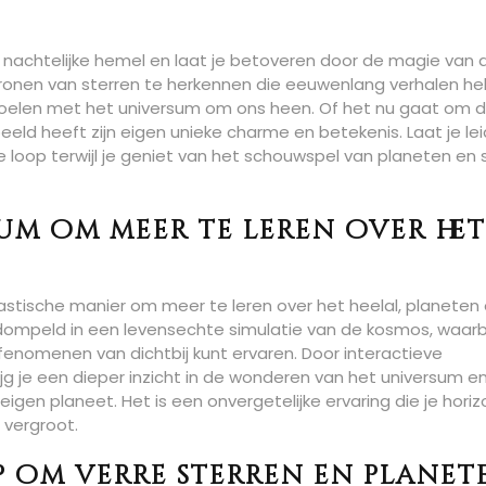
 nachtelijke hemel en laat je betoveren door de magie van 
tronen van sterren te herkennen die eeuwenlang verhalen h
 voelen met het universum om ons heen. Of het nu gaat om 
eeld heeft zijn eigen unieke charme en betekenis. Laat je le
je loop terwijl je geniet van het schouwspel van planeten en 
um om meer te leren over het
stische manier om meer te leren over het heelal, planeten
dompeld in een levensechte simulatie van de kosmos, waarbi
enomenen van dichtbij kunt ervaren. Door interactieve
g je een dieper inzicht in de wonderen van het universum e
eigen planeet. Het is een onvergetelijke ervaring die je horiz
 vergroot.
p om verre sterren en planet