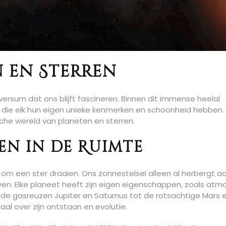
n en Sterren
ersum dat ons blijft fascineren. Binnen dit immense heelal
n die elk hun eigen unieke kenmerken en schoonheid hebben.
he wereld van planeten en sterren.
en in de Ruimte
 om een ster draaien. Ons zonnestelsel alleen al herbergt a
en. Elke planeet heeft zijn eigen eigenschappen, zoals atmo
 de gasreuzen Jupiter en Saturnus tot de rotsachtige Mars 
aal over zijn ontstaan en evolutie.