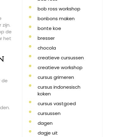
bob ross workshop
e
bonbons maken
zijn.
bonte koe
op de
bresser
r het
chocola
creatieve cursussen
n
creatieve workshop
cursus grimeren
r de
cursus indonesisch
koken
cursus vastgoed
nden.
cursussen
dagen
dagje uit