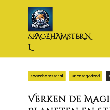
Naar
de
inhoud
gaan
SPACEHAMSTER.N
L
spacehamster.nl
Uncategorized
Verken de Magi