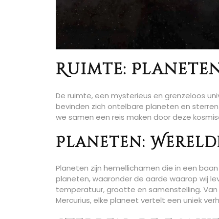
Ruimte: Planete
De ruimte, een mysterieus en grenzeloos univ
bevinden zich ontelbare planeten en sterre
we samen een reis maken door deze kosmisc
Planeten: Wereld
Planeten zijn hemellichamen die in een baan
planeten, waaronder de aarde waarop wij lev
temperatuur, grootte en samenstelling. Van
Mercurius, elke planeet vertelt een uniek verh