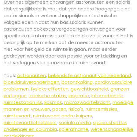
Over het algemeen ontvangen astronauten een salaris
dat vergelijkbaar is met dat van andere hoogopgeleide
professionals in wetenschappelijke en technische
vakgebieden. Naast hun basissalaris kunnen
astronauten ook extra vergoedingen ontvangen voor
specifieke ruimtemissies of taken die ze uitvoeren. Het is
belangrijk op te merken dat de meeste astronauten
niet voor het geld de ruimte in gaan, maar eerder
gedreven worden door een passie voor ontdekking en
het verleggen van grenzen in de ruimtevaart.
Tags:
astronauten
,
bekendste astronaut van nederland
,
bloeddrukveranderingen
,
botontkalking
,
cardiovasculaire
problemen
,
fysieke effecten
,
gewichtloosheid
,
grenzen
verleggen
,
iconische status
,
inspiratie
,
internationale
ruimtestation iss
,
kosmos
,
microzwaartekracht
,
moedige
mannen en vrouwen
,
poten
,
risico's
,
ruimtemissies
,
ruimtevaart
,
ruimtevaart andre kuipers
,
ruimtevaartliefhebbers
,
sociale media
,
space shuttles
challenger en columbia
,
spierafname
,
wetenschappelijke
ontdekkingen