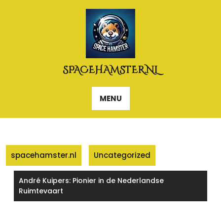
Naar
de
inhoud
gaan
SPACEHAMSTER.NL
MENU
spacehamster.nl
Uncategorized
André Kuipers: Pionier in de Nederlandse
Ruimtevaart