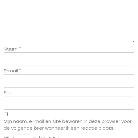
Naam
*
E-mail
*
Site
Mijn naam, e-mail en site bewaren in deze browser voor
de volgende keer wanneer ik een reactie plaats.
vijf
×
=
forty five