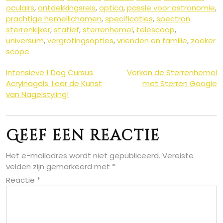
oculairs
,
ontdekkingsreis
,
optica
,
passie voor astronomie
,
prachtige hemellichamen
,
specificaties
,
spectron
sterrenkijker
,
statief
,
sterrenhemel
,
telescoop
,
universum
,
vergrotingsopties
,
vrienden en familie
,
zoeker
scope
Berichtnavigatie
Intensieve 1 Dag Cursus
Verken de Sterrenhemel
Acrylnagels: Leer de Kunst
met Sterren Google
van Nagelstyling!
Geef een reactie
Het e-mailadres wordt niet gepubliceerd.
Vereiste
velden zijn gemarkeerd met
*
Reactie
*