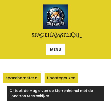
Naar
de
inhoud
gaan
SPACEHAMSTER.NL
MENU
spacehamster.nl
Uncategorized
Ontdek de Magie van de Sterrenhemel met de
Spectron Sterrenkijker