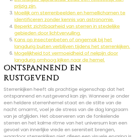
prijzig zijn.
Moeilijk om sterrenbeelden en hemellichamen te
identificeren zonder kennis van astronomie.
Beperkt zichtbaarheid van sterren in stedelijke
gebieden door lichtvervuiling.
Kans op insectenbeten of ongemak bij het
langdurig buiten verblijven tijdens het sterrenkijken.
Mogelijkheid tot vermoeidheid of nekpijn door
langdurig omhoog kijken naar de hemel.
Ontspannend en
rustgevend
Sterrenkijken heeft als prachtige eigenschap dat het
ontspannend en rustgevend kan zijn. Wanneer je onder
een heldere sterrenhemel staat en de stilte van de
nacht omarmt, voel je de stress van de dag langzaam
van je afglijden. Het observeren van de fonkelende
sterren en het kalme ritme van het universum kan een
gevoel van innerlijke vrede en sereniteit brengen,
waardoor sterrenkijken niet alleen een visuele ervaring is,