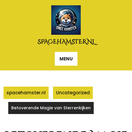
Naar
de
inhoud
gaan
SPACEHAMSTER.NL
MENU
spacehamster.nl
Uncategorized
Betoverende Magie van Sterrenkijken