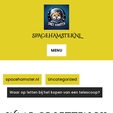
Naar
de
inhoud
gaan
SPACEHAMSTER.NL
MENU
spacehamster.nl
Uncategorized
Waar op letten bij het kopen van een telescoop?