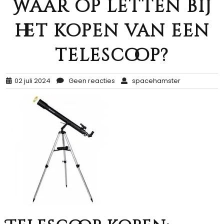
Waar op letten bij
het kopen van een
telescoop?
02 juli 2024
Geen reacties
spacehamster