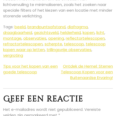
lichtvervuiling te minimaliseren, zoals het zoeken naar
speciale filters of het kiezen van een locatie met minder
storende verlichting.
Tags:
beeld
,
brandpuntsafstand
,
diafragma
,
draagbaarheid
,
gezichtsveld
,
helderheid
,
kopen
,
licht
,
montage
,
observaties
,
opening
,
reflectortelescopen
,
refractortelescopen
,
scherpte
,
telescoop
,
telescoop
kopen waar op letten
,
trillingsvrije observaties
,
vergroting
Berichtnavigatie
Tips voor het kopen van een
Ontdek de Hemel: Sterren
goede telescoop
Telescoop Kopen voor een
Buitenaardse Ervaring!
Geef een reactie
Het e-mailadres wordt niet gepubliceerd.
Vereiste
velden zijn gemarkeerd met
*