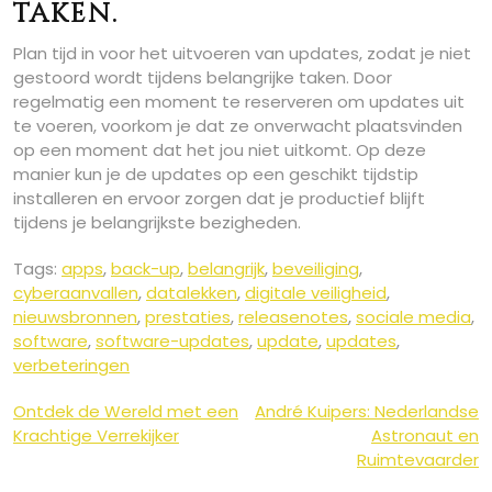
taken.
Plan tijd in voor het uitvoeren van updates, zodat je niet
gestoord wordt tijdens belangrijke taken. Door
regelmatig een moment te reserveren om updates uit
te voeren, voorkom je dat ze onverwacht plaatsvinden
op een moment dat het jou niet uitkomt. Op deze
manier kun je de updates op een geschikt tijdstip
installeren en ervoor zorgen dat je productief blijft
tijdens je belangrijkste bezigheden.
Tags:
apps
,
back-up
,
belangrijk
,
beveiliging
,
cyberaanvallen
,
datalekken
,
digitale veiligheid
,
nieuwsbronnen
,
prestaties
,
releasenotes
,
sociale media
,
software
,
software-updates
,
update
,
updates
,
verbeteringen
Berichtnavigatie
Ontdek de Wereld met een
André Kuipers: Nederlandse
Krachtige Verrekijker
Astronaut en
Ruimtevaarder