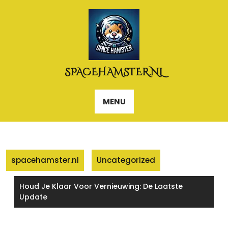
Naar
de
inhoud
gaan
SPACEHAMSTER.NL
MENU
spacehamster.nl
Uncategorized
Houd Je Klaar Voor Vernieuwing: De Laatste
Update