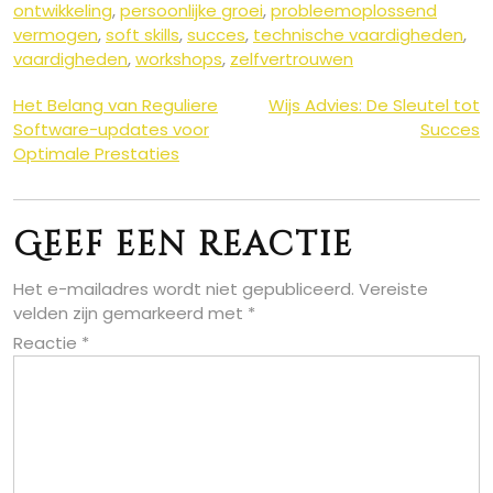
ontwikkeling
,
persoonlijke groei
,
probleemoplossend
vermogen
,
soft skills
,
succes
,
technische vaardigheden
,
vaardigheden
,
workshops
,
zelfvertrouwen
Berichtnavigatie
Het Belang van Reguliere
Wijs Advies: De Sleutel tot
Software-updates voor
Succes
Optimale Prestaties
Geef een reactie
Het e-mailadres wordt niet gepubliceerd.
Vereiste
velden zijn gemarkeerd met
*
Reactie
*