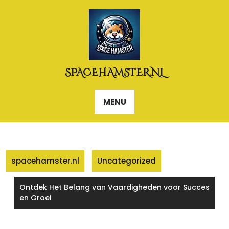
Naar
de
inhoud
gaan
SPACEHAMSTER.NL
MENU
spacehamster.nl
Uncategorized
Ontdek Het Belang van Vaardigheden voor Succes
en Groei