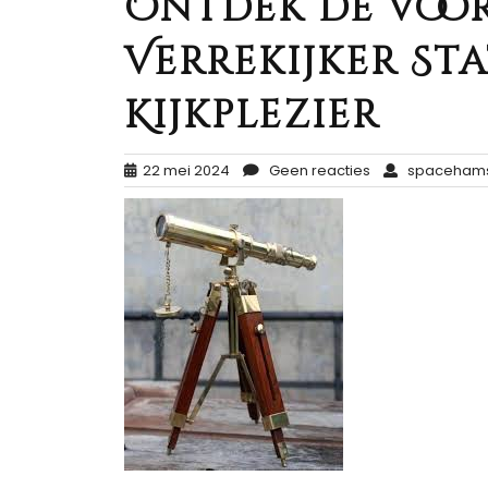
Ontdek de Voo
Verrekijker St
Kijkplezier
22 mei 2024
Geen reacties
spacehams