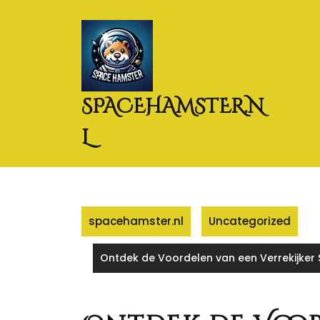
Naar
de
inhoud
gaan
SPACEHAMSTER.N
L
spacehamster.nl
Uncategorized
Ontdek de Voordelen van een Verrekijker S