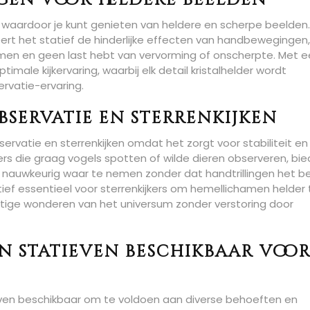
ngen voor heldere beelden
gen, waardoor je kunt genieten van heldere en scherpe beelden
ineert het statief de hinderlijke effecten van handbewegingen,
men en geen last hebt van vervorming of onscherpte. Met 
timale kijkervaring, waarbij elk detail kristalhelder wordt
vatie-ervaring.
servatie en sterrenkijken
bservatie en sterrenkijken omdat het zorgt voor stabiliteit en
bbers die graag vogels spotten of wilde dieren observeren, bi
ls nauwkeurig waar te nemen zonder dat handtrillingen het b
ief essentieel voor sterrenkijkers om hemellichamen helder 
htige wonderen van het universum zonder verstoring door
n statieven beschikbaar voo
atieven beschikbaar om te voldoen aan diverse behoeften en