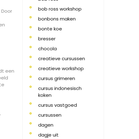
bob ross workshop
. Door
bonbons maken
een
bonte koe
bresser
chocola
creatieve cursussen
creatieve workshop
edt een
eeld
cursus grimeren
te
cursus indonesisch
koken
cursus vastgoed
r
cursussen
dagen
dagje uit