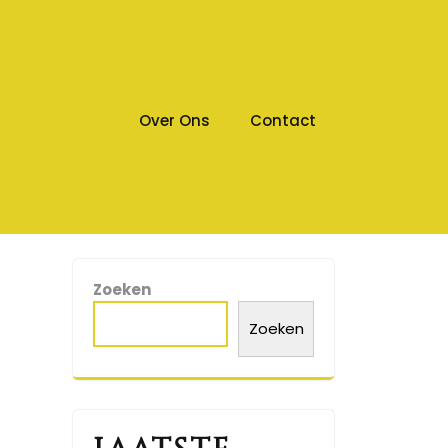
Over Ons
Contact
Zoeken
Zoeken