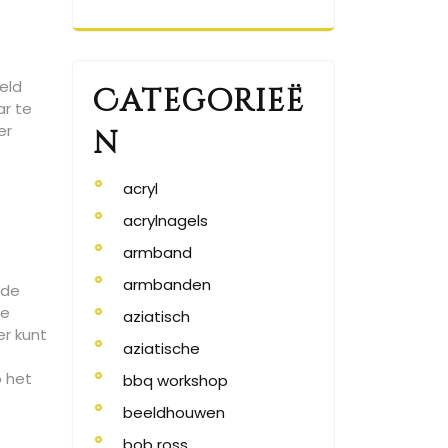
eld
Categorieë
ar te
er
n
acryl
acrylnagels
armband
armbanden
 de
te
aziatisch
er kunt
aziatische
p het
bbq workshop
beeldhouwen
bob ross