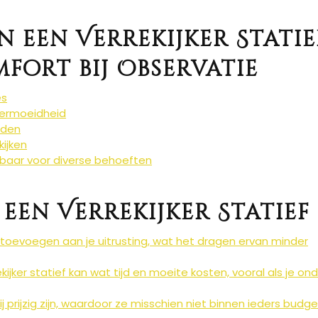
n een Verrekijker Statie
mfort bij Observatie
es
vermoeidheid
lden
kijken
kbaar voor diverse behoeften
een Verrekijker Statief
ht toevoegen aan je uitrusting, wat het dragen ervan minder
ijker statief kan wat tijd en moeite kosten, vooral als je o
j prijzig zijn, waardoor ze misschien niet binnen ieders budge