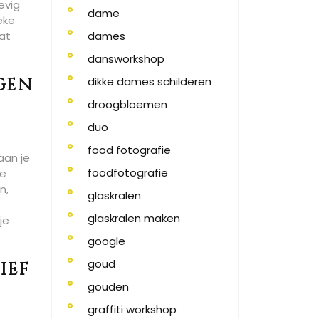
evig
dame
eke
dat
dames
dansworkshop
gen
dikke dames schilderen
droogbloemen
duo
food fotografie
aan je
foodfotografie
ge
n,
glaskralen
glaskralen maken
je
google
goud
ief
gouden
graffiti workshop