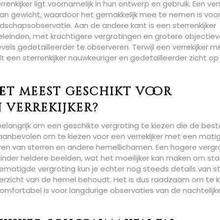
renkijker ligt voornamelijk in hun ontwerp en gebruik. Een verr
van gewicht, waardoor het gemakkelijk mee te nemen is voo
dschapsobservatie. Aan de andere kant is een sterrenkijker
leinden, met krachtigere vergrotingen en grotere objectie
els gedetailleerder te observeren. Terwijl een verrekijker m
t een sterrenkijker nauwkeuriger en gedetailleerder zicht op
het meest geschikt voor
 verrekijker?
 belangrijk om een geschikte vergroting te kiezen die de best
 aanbevolen om te kiezen voor een verrekijker met een mati
veren van sterren en andere hemellichamen. Een hogere vergr
minder heldere beelden, wat het moeilijker kan maken om sta
gematigde vergroting kun je echter nog steeds details van s
 overzicht van de hemel behoudt. Het is dus raadzaam om te 
comfortabel is voor langdurige observaties van de nachtelijk