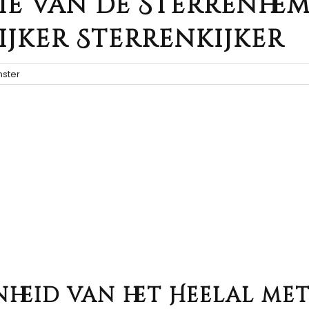
e van de Sterrenhe
ijker Sterrenkijker
ster
heid van het Heelal me