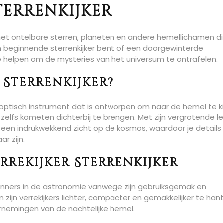
terrenkijker
met ontelbare sterren, planeten en andere hemellichamen d
 beginnende sterrenkijker bent of een doorgewinterde
 je helpen om de mysteries van het universum te ontrafelen.
r Sterrenkijker?
ar optisch instrument dat is ontworpen om naar de hemel te k
 zelfs kometen dichterbij te brengen. Met zijn vergrotende l
er een indrukwekkend zicht op de kosmos, waardoor je details
r zijn.
rrekijker Sterrenkijker
beginners in de astronomie vanwege zijn gebruiksgemak en
 zijn verrekijkers lichter, compacter en gemakkelijker te han
rnemingen van de nachtelijke hemel.