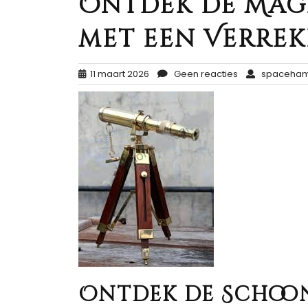
Ontdek de Magi
met een Verrek
11 maart 2026
Geen reacties
spaceham
Ontdek de Schoon