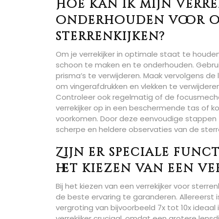
Hoe kan ik mijn verr
onderhouden voor op
sterrenkijken?
Om je verrekijker in optimale staat te houden
schoon te maken en te onderhouden. Gebruik 
prisma’s te verwijderen. Maak vervolgens de
om vingerafdrukken en vlekken te verwijderen
Controleer ook regelmatig of de focusmechan
verrekijker op in een beschermende tas of k
voorkomen. Door deze eenvoudige stappen te vo
scherpe en heldere observaties van de ster
Zijn er speciale funct
het kiezen van een ve
Bij het kiezen van een verrekijker voor sterre
de beste ervaring te garanderen. Allereerst i
vergroting van bijvoorbeeld 7x tot 10x ideaa
verrekijker cruciaal, omdat een grotere len