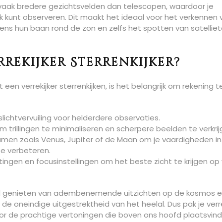
r vaak bredere gezichtsvelden dan telescopen, waardoor je
 kunt observeren. Dit maakt het ideaal voor het verkennen 
ens hun baan rond de zon en zelfs het spotten van satelliet
rrekijker Sterrenkijker?
en verrekijker sterrenkijken, is het belangrijk om rekening t
ichtvervuiling voor helderdere observaties.
 om trillingen te minimaliseren en scherpere beelden te verkrij
chamen zoals Venus, Jupiter of de Maan om je vaardigheden in
e verbeteren.
ingen en focusinstellingen om het beste zicht te krijgen op 
snel genieten van adembenemende uitzichten op de kosmos 
de oneindige uitgestrektheid van het heelal. Dus pak je verre
door de prachtige vertoningen die boven ons hoofd plaatsvin