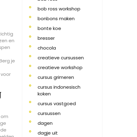
bob ross workshop
bonbons maken
bonte koe
ichtig
bresser
nzen en
nspen
chocola
creatieve cursussen
Berg je
creatieve workshop
 voor
cursus grimeren
cursus indonesisch
j
koken
cursus vastgoed
cursussen
n om
ige
dagen
 de
dagje uit
beelden