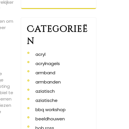
ekijker
r
ven om
Categorieë
eer
n
acryl
acrylnagels
armband
e
ge
armbanden
oting
aziatisch
biel te
terren
aziatische
kiezen
bbq workshop
e
beeldhouwen
bob ross