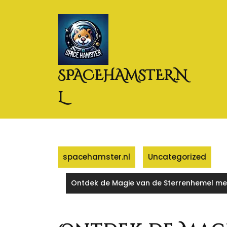
Naar
de
inhoud
gaan
SPACEHAMSTER.N
L
spacehamster.nl
Uncategorized
Ontdek de Magie van de Sterrenhemel met 