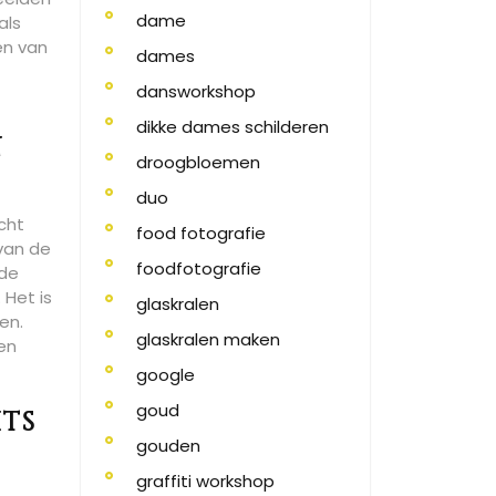
dame
als
en van
dames
dansworkshop
dikke dames schilderen
n
droogbloemen
duo
icht
food fotografie
 van de
foodfotografie
nde
 Het is
glaskralen
en.
glaskralen maken
en
google
goud
hts
gouden
graffiti workshop