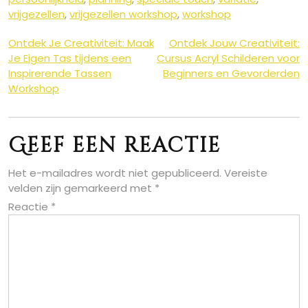
vrijgezellen
,
vrijgezellen workshop
,
workshop
Berichtnavigatie
Ontdek Je Creativiteit: Maak
Ontdek Jouw Creativiteit:
Je Eigen Tas tijdens een
Cursus Acryl Schilderen voor
Inspirerende Tassen
Beginners en Gevorderden
Workshop
Geef een reactie
Het e-mailadres wordt niet gepubliceerd.
Vereiste
velden zijn gemarkeerd met
*
Reactie
*