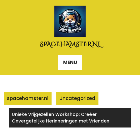
Naar
de
inhoud
gaan
SPACEHAMSTER.NL
MENU
spacehamster.nl
Uncategorized
Unieke Vrijgezellen Workshop: Creëer
Onvergetelijke Herinneringen met Vrienden